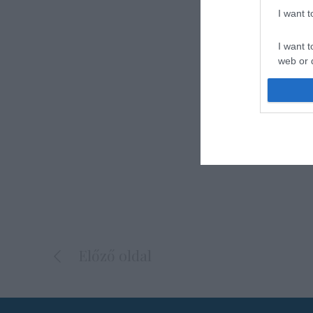
I want 
I want t
web or d
I want t
or app.
I want t
I want t
authenti
Előző oldal