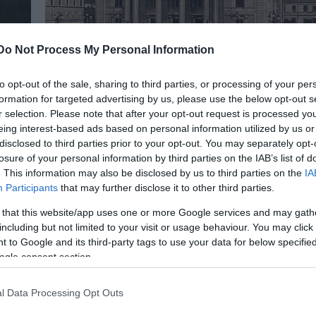
Do Not Process My Personal Information
Operettel búcsúztatni az óévet? Naná!
to opt-out of the sale, sharing to third parties, or processing of your per
A Szigligeti Színház december 13-án, kedden kezdi
formation for targeted advertising by us, please use the below opt-out s
ból öt
a jegyárusítást a Mágnás Miska című operett
r selection. Please note that after your opt-out request is processed y
b
szilveszteri bemutatójára. A Mágnás Miska a magy
eing interest-based ads based on personal information utilized by us or
ul
operett-irodalom egyik legsikeresebb műve, mely ú
disclosed to third parties prior to your opt-out. You may separately opt-
losure of your personal information by third parties on the IAB’s list of
és újból bemutatásra kerül, zenés és prózai
. This information may also be disclosed by us to third parties on the
IA
színházakban egyaránt.
Participants
that may further disclose it to other third parties.
 that this website/app uses one or more Google services and may gath
including but not limited to your visit or usage behaviour. You may click 
 to Google and its third-party tags to use your data for below specifi
ogle consent section.
l Data Processing Opt Outs