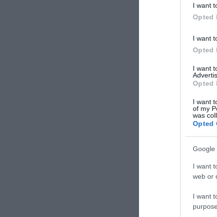
I want t
Opted 
I want t
Opted 
I want 
Advertis
Opted 
I want t
of my P
was col
Opted 
Google 
I want t
web or d
I want t
purpose