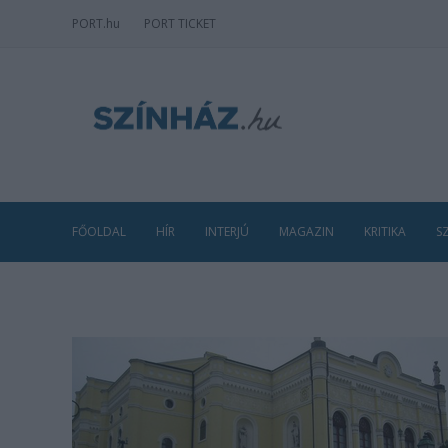
PORT
.hu
PORT TICKET
FŐOLDAL
HÍR
INTERJÚ
MAGAZIN
KRITIKA
S