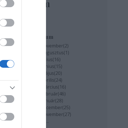
elem
Archívum
2020 november
(
2
)
2020 augusztus
(
1
)
2020 július
(
16
)
2020 június
(
15
)
2020 május
(
20
)
2020 április
(
24
)
2020 március
(
16
)
2020 február
(
46
)
2020 január
(
28
)
2019 december
(
25
)
2019 november
(
27
)
Tovább
...