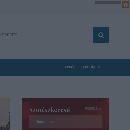
APRÓ
ARCHÍVUM
Színészkereső