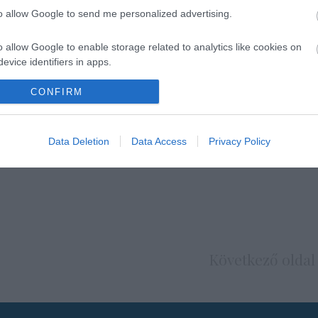
to allow Google to send me personalized advertising.
o allow Google to enable storage related to analytics like cookies on
evice identifiers in apps.
o allow Google to enable storage related to functionality of the website
CONFIRM
o allow Google to enable storage related to personalization.
Data Deletion
Data Access
Privacy Policy
o allow Google to enable storage related to security, including
cation functionality and fraud prevention, and other user protection.
Következő oldal