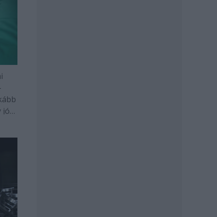
i
-
nkább
 jó
rült