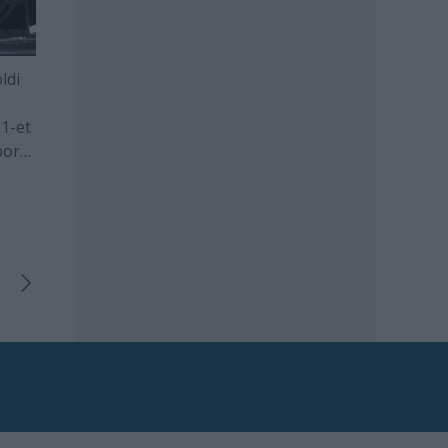
ldi
1-et
port
hogy