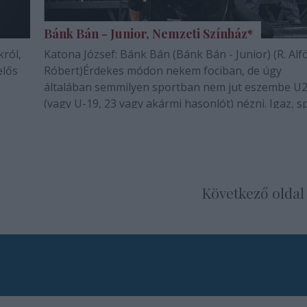
Bánk Bán - Junior, Nemzeti Színház*
król,
Katona József: Bánk Bán (Bánk Bán - Junior) (R. Alfö
elős
Róbert)Érdekes módon nekem fociban, de úgy
általában semmilyen sportban nem jut eszembe U2
(vagy U-19, 23 vagy akármi hasonlót) nézni. Igaz, s
terén még megértem a műfaj szükségét, mármint 
a fizikális és technikai felkészültségük…
Következő oldal