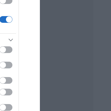
kell
bert
ük