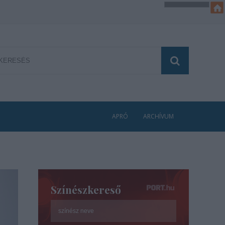
APRÓ
ARCHÍVUM
Színészkereső