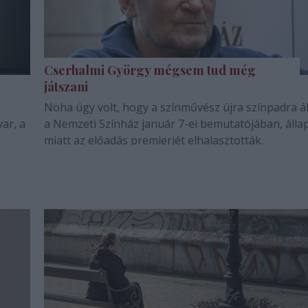
Cserhalmi György mégsem tud még
játszani
Noha úgy volt, hogy a színművész újra színpadra ál
ar, a
a Nemzeti Színház január 7-ei bemutatójában, álla
miatt az előadás premierjét elhalasztották.