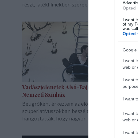
Advertis
részt, játékfilmekben szerepel – legújabban pedig
Opted 
zenél, sőt, dalszöveget is ír.
I want t
of my P
was col
Opted 
Google 
I want t
web or d
I want t
Vadászjelenetek Alsó-Bajorországból -
purpose
Nemzeti Színház
I want 
Beugróként érkeztem az előadásra, melyről
szuperlatívuszokban beszéltek ismerőseim és
I want t
hangoztatták, hogy nagyon nehéz rá jegyet szere
web or d
(érthető, Nemzeti Színház, kb. nagyon kevés férőh
Ezért amikor az előadás kezdete előtt másfél óráv
I want t