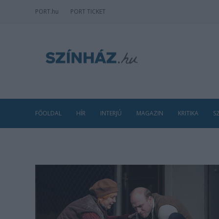
PORT
.hu
PORT TICKET
FŐOLDAL
HÍR
INTERJÚ
MAGAZIN
KRITIKA
S