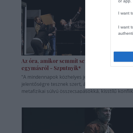
or app.
megtudtam, hogy van egy "feles" jegy, nem…
I want t
I want t
authenti
Az óra, amikor semmit sem tudtunk
egymásról - Szputnyik*
"A mindennapok közhelyes jelenetei rendkívüli
jelentőségre tesznek szert, átlagos csetepaték vá
metafizikai súlyú összecsapásokká, kisstílű konfli
megrázó végkifejletbe torkollnak, egyszerű sorso
mitikus magasságokba emelkednek" - ezt mondja
előadás ajánlója. És ez az, ami…