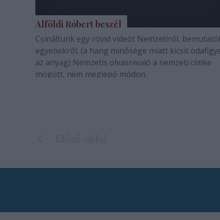
Alföldi Róbert beszél
Csináltunk egy rövid videót Nemzetiről, bemutató
egyebekről. (a hang minősége miatt kicsit odafigy
az anyag) Nemzetis olvasnivaló a nemzeti címke
mögött, nem meglepő módon.
Előző oldal