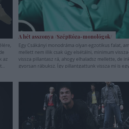
A hét asszonya /SzépRóza-monológok/
élére,
Egy Csákányi monodráma olyan egzotikus falat, am
de
mellett nem illik csak úgy elsétálni, minimum vissza
k az
vissza pillantasz rá, ahogy elhaladsz mellette, de i
t
gyorsan rábuksz. Így pillantgattunk vissza mi is egy
yt,
darabig, aztán megkésve bár, de a héten végül sike
elkeverednünk az előadásra a…