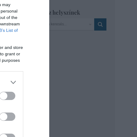
ou may
cius
 personal
Szinház helyszínek
out of the
 downstream
B’s List of
er and store
to grant or
ed purposes