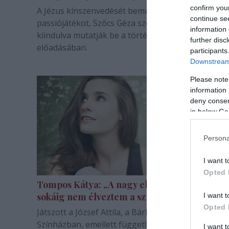
confirm you
A Jézus kínszenvedését bemutató első rész megidé
continue se
passiójátékot, Szőcs Géza szövegei pedig a mából
information 
kiindulva mutatják be a történetet a Nemzeti Szín
further disc
előadásában.
participants
Downstream 
Please note
information 
deny consent
in below Go
Persona
I want t
Opted 
Tompos Kátya: „A nagy elvárások miatt
sokáig nem élveztem a színészetet”
I want t
Opted 
Játszott a József Attila, a Bárka, most pedig a Nem
Színházban, emellett független produkciókban ve
I want 