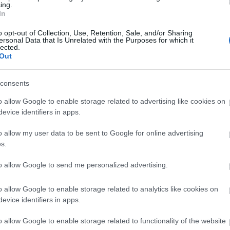
ing.
In
o opt-out of Collection, Use, Retention, Sale, and/or Sharing
ersonal Data that Is Unrelated with the Purposes for which it
lected.
Out
consents
o allow Google to enable storage related to advertising like cookies on
evice identifiers in apps.
o allow my user data to be sent to Google for online advertising
Pörzse Sándor vs Petőfi
s.
Színházra fókuszálunk általában, de ezt a labdát le 
to allow Google to send me personalized advertising.
csapni. Pörzse Sándor tegnap délután agresszív
parlamenti performansz során követelte Alföldi Ró
o allow Google to enable storage related to analytics like cookies on
zni
fejét, s ha már színházról beszél képviselőnk, nézz
evice identifiers in apps.
ely).
csak itt az Index pár perces videóját.
al
o allow Google to enable storage related to functionality of the website