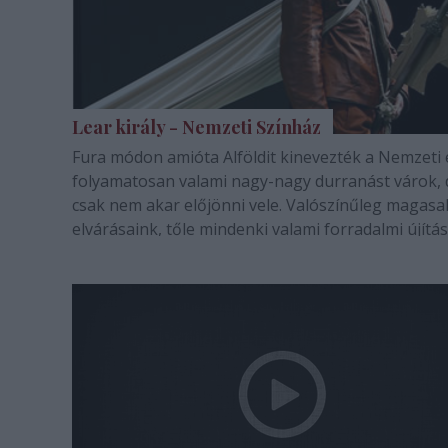
Lear király - Nemzeti Színház
Fura módon amióta Alföldit kinevezték a Nemzeti 
folyamatosan valami nagy-nagy durranást várok, 
csak nem akar előjönni vele. Valószínűleg magasa
elvárásaink, tőle mindenki valami forradalmi újítás
remél (vagy épp attól tart), fordulatot vagy botrán
akármit, de mindenképpen…