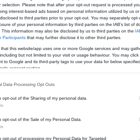
r selection. Please note that after your opt-out request is processed y
zi a
A színház tíz éve elhunyt színészére emlékezik már
eing interest-based ads based on personal information utilized by us or
23-án.
disclosed to third parties prior to your opt-out. You may separately opt-
ház
losure of your personal information by third parties on the IAB’s list of
. This information may also be disclosed by us to third parties on the
IA
Participants
that may further disclose it to other third parties.
 that this website/app uses one or more Google services and may gath
including but not limited to your visit or usage behaviour. You may click 
 to Google and its third-party tags to use your data for below specifi
ogle consent section.
l Data Processing Opt Outs
o opt-out of the Sharing of my personal data.
In
Vidnyánszky Attila első napja
o opt-out of the Sale of my Personal Data.
Ma reggel került ki az új éra első hivatalos
In
zeti
kommünikéje a Nemzeti weboldalára.
sz
to opt-out of processing my Personal Data for Targeted