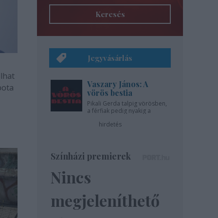
Keresés
Jegyvásárlás
lhat
Vaszary János: A
pota
vörös bestia
Pikali Gerda talpig vörösben,
a férfiak pedig nyakig a
pácban - az Újszínházban!
hirdetés
Színházi premierek
Nincs
megjeleníthető