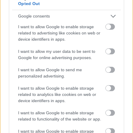
Opted Out
mummin
•
2010. június 01.
Google consents
Az eső elöl menekültem pár hete az Örkény
"kirakata" elé, ott szembesültem a finn Aki
I want to allow Google to enable storage
Kaurismäki (Külvárosi fények, A múlt nélküli ember,
related to advertising like cookies on web or
Tíz perc: trombita, Gomolygó felhők) filmjének
device identifiers in apps.
színpadi változatával, a Bohémélettel. Mivel
I want to allow my user data to be sent to
kedvelem Kaurismäki filmjeit, utam rögtön a
Google for online advertising purposes.
jegypénztárba…
I want to allow Google to send me
personalized advertising.
I want to allow Google to enable storage
related to analytics like cookies on web or
device identifiers in apps.
I want to allow Google to enable storage
related to functionality of the website or app.
I want to allow Google to enable storage