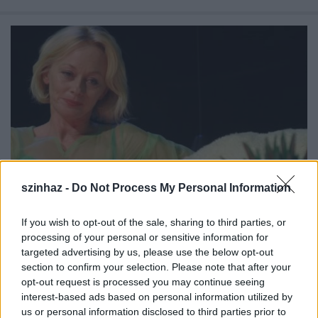
szinhaz -
Do Not Process My Personal Information
If you wish to opt-out of the sale, sharing to third parties, or
processing of your personal or sensitive information for
Arturo Ui feltartóztatható
targeted advertising by us, please use the below opt-out
felemelkedése - Örkény Színház
section to confirm your selection. Please note that after your
opt-out request is processed you may continue seeing
drumlin
•
2010. június 05.
interest-based ads based on personal information utilized by
us or personal information disclosed to third parties prior to