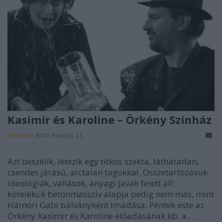
Kasimir és Karoline – Örkény Színház
drumlin
•
2010. március 21.
Azt beszélik, létezik egy titkos szekta, láthatatlan,
csendes járású, arctalan tagokkal. Összetartozásuk
ideológiák, vallások, anyagi javak felett áll;
kötelékük betonmasszív alapja pedig nem más, mint
Hámori Gabi bálványként imádása. Péntek este az
Örkény Kasimir és Karoline előadásának kb. a…