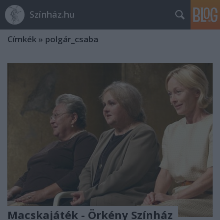
Színház.hu
Címkék
»
polgár_csaba
Macskajáték - Örkény Színház