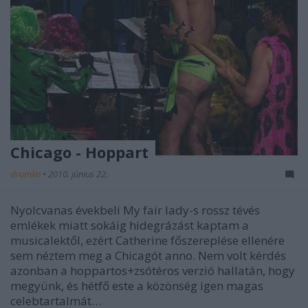
Chicago - Hoppart
drumlin
•
2010. június 22.
Nyolcvanas évekbeli My fair lady-s rossz tévés
emlékek miatt sokáig hidegrázást kaptam a
musicalektől, ezért Catherine főszereplése ellenére
sem néztem meg a Chicagót anno. Nem volt kérdés
azonban a hoppartos+zsótéros verzió hallatán, hogy
megyünk, és hétfő este a közönség igen magas
celebtartalmát…