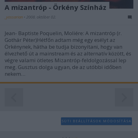
A mizantróp - Örkény Színház
_yossarian
•
2008. október 02.
Jean- Baptiste Poquelin, Moliére: A mizantróp (r.
Gothár Péter)Hétfőn adtam még egy esélyt az
Örkénynek, hátha be tudja bizonyítani, hogy van
élvezhető út a mainstream és az alternatív között, és
végre valami ötletes Mizantróp-feldolgozással lep
meg. Gusztus dolga ugyan, de az utóbbi időben
nekem…
SÜTI BEÁLLÍTÁSOK MÓDOSÍTÁSA