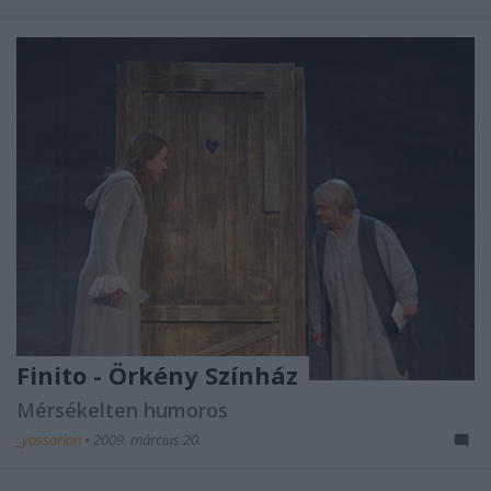
Finito - Örkény Színház
Mérsékelten humoros
_yossarian
•
2009. március 20.