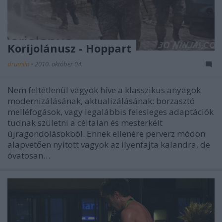
Korijolánusz - Hoppart
drumlin
•
2010. október 04.
Nem feltétlenül vagyok híve a klasszikus anyagok
modernizálásának, aktualizálásának: borzasztó
melléfogások, vagy legalábbis felesleges adaptációk
tudnak születni a céltalan és mesterkélt
újragondolásokból. Ennek ellenére perverz módon
alapvetően nyitott vagyok az ilyenfajta kalandra, de
óvatosan…