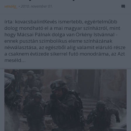
vendég_
•
2010. november 01.
írta: kovacsbalintKevés ismertebb, egyértelműbb
dolog mondható el a mai magyar színházról, mint
hogy Mácsai Pálnak dolga van Örkény Istvánnal -
ennek pusztán szimbolikus eleme színházának
névválasztása, az egészből alig valamit eláruló része
a csaknem évtizede sikerrel futó monodráma, az Azt
meséld…