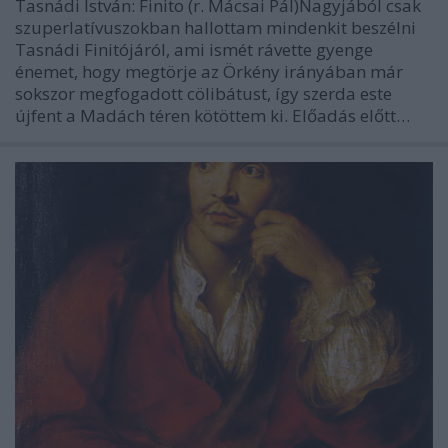
Tasnádi István: Finito (r. Mácsai Pál)Nagyjából csak
szuperlatívuszokban hallottam mindenkit beszélni
Tasnádi Finitójáról, ami ismét rávette gyenge
énemet, hogy megtörje az Örkény irányában már
sokszor megfogadott cölibátust, így szerda este
újfent a Madách téren kötöttem ki. Előadás előtt…