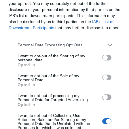
Kincstári alapon be kellene jönnie, hiszen a Poszt
your opt-out. You may separately opt-out of the further
felhozatalának egyik komolyabb és súlyosabb
disclosure of your personal information by third parties on the
darabjáról van szó, de valahogy nem találtunk
IAB’s list of downstream participants. This information may
egymásra az előadással. Ami persze megesik.
also be disclosed by us to third parties on the
IAB’s List of
Downstream Participants
that may further disclose it to other
third parties.
Please note that this website/app uses one or more Google
Personal Data Processing Opt Outs
services and may gather and store information including but
not limited to your visit or usage behaviour. You may click to
I want to opt-out of the Sharing of my
personal data.
grant or deny consent to Google and its third-party tags to
Opted In
use your data for below specified purposes in below Google
consent section.
I want to opt-out of the Sale of my
Personal Data.
Opted In
I want to opt-out of processing my
Personal Data for Targeted Advertising.
Opted In
I want to opt-out of Collection, Use,
Retention, Sale, and/or Sharing of my
Bohémélet – Örkény Színház
Personal Data that Is Unrelated with the
Purposes for which it was collected.