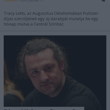
TörökÁkos
•
2020. február 11.
Tracy Letts, az Augusztus Oklahomában Pulitzer-
díjas szerzőjének egy új darabját mutatja be egy
hónap múlva a Centrál Színház.