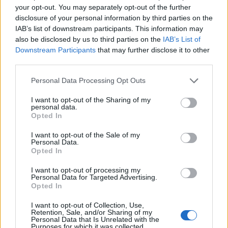
your opt-out. You may separately opt-out of the further
disclosure of your personal information by third parties on the
IAB’s list of downstream participants. This information may
also be disclosed by us to third parties on the
IAB’s List of
Downstream Participants
that may further disclose it to other
third parties.
Please note that this website/app uses one or more Google
Personal Data Processing Opt Outs
services and may gather and store information including but
A 3 nővért mutatják be a 40 éves
not limited to your visit or usage behaviour. You may click to
I want to opt-out of the Sharing of my
personal data.
grant or deny consent to Google and its third-party tags to
Soltis Lajos Színházban
Opted In
use your data for below specified purposes in below Google
consent section.
TörökÁkos
•
2020. február 21.
I want to opt-out of the Sale of my
Personal Data.
Opted In
Csehov darabját Sardar Tagirovsky állítja színpadra
Celldömölkön – kicsit vagy nagyon másképpen, mint
I want to opt-out of processing my
Personal Data for Targeted Advertising.
azt eddig láthattuk.
Opted In
I want to opt-out of Collection, Use,
Retention, Sale, and/or Sharing of my
Personal Data that Is Unrelated with the
Purposes for which it was collected.