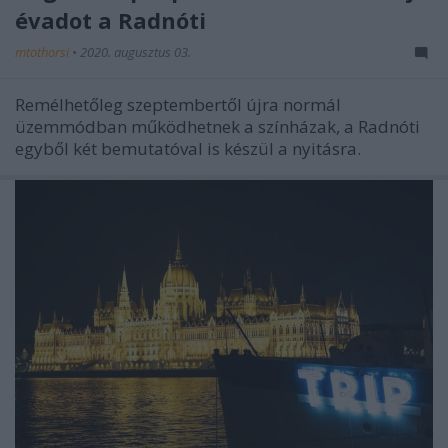
évadot a Radnóti
mtothorsi
•
2020. augusztus 03.
Remélhetőleg szeptembertől újra normál
üzemmódban működhetnek a színházak, a Radnóti
egyből két bemutatóval is készül a nyitásra.