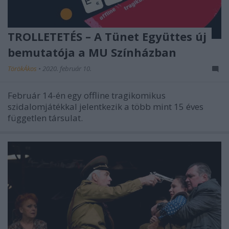
TROLLETETÉS – A Tünet Együttes új
bemutatója a MU Színházban
TörökÁkos
•
2020. február 10.
Február 14-én egy offline tragikomikus
szidalomjátékkal jelentkezik a több mint 15 éves
független társulat.