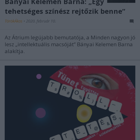
Bányai Kelemen Barna: „Egy
tehetséges színész rejtőzik benne”
TörökÁkos
•
2020. február 10.
Az Átrium legújabb bemutatója, a Minden nagyon jó
lesz „intellektuális macsóját” Bányai Kelemen Barna
alakítja.