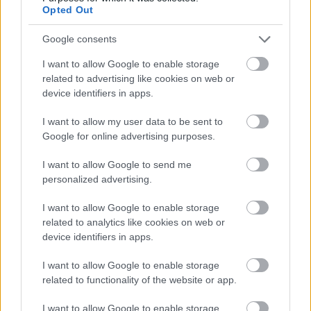
Opted Out
Google consents
I want to allow Google to enable storage
related to advertising like cookies on web or
device identifiers in apps.
I want to allow my user data to be sent to
Google for online advertising purposes.
I want to allow Google to send me
personalized advertising.
Házastársi pingpong a Belvárosi
Színházban
I want to allow Google to enable storage
related to analytics like cookies on web or
TörökÁkos
•
2020. február 14.
device identifiers in apps.
Az Egy apró kérés című vígjáték műfaja ugyanis
I want to allow Google to enable storage
„házastársi ping-pong”, játékosai: Debreczeny
related to functionality of the website or app.
Csaba, Szávai Viktória, Mészáros Máté és Járó
I want to allow Google to enable storage
Zsuzsa.