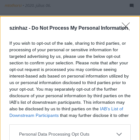
mtothorsi
•
2020. július 06.
A Harangozó Gyula-díjjal kitüntetett Feledi János és
csapata ismét élőzenés táncelőadásra készül HAT
szinhaz -
Do Not Process My Personal Information
TÁNC címmel.
If you wish to opt-out of the sale, sharing to third parties, or
processing of your personal or sensitive information for
targeted advertising by us, please use the below opt-out
section to confirm your selection. Please note that after your
opt-out request is processed you may continue seeing
interest-based ads based on personal information utilized by
us or personal information disclosed to third parties prior to
your opt-out. You may separately opt-out of the further
disclosure of your personal information by third parties on the
IAB’s list of downstream participants. This information may
also be disclosed by us to third parties on the
IAB’s List of
Downstream Participants
that may further disclose it to other
third parties.
Please note that this website/app uses one or more Google
Personal Data Processing Opt Outs
services and may gather and store information including but