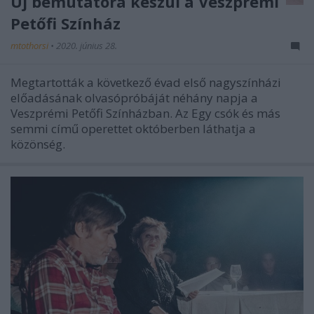
Új bemutatóra készül a Veszprémi
Petőfi Színház
mtothorsi
•
2020. június 28.
Megtartották a következő évad első nagyszínházi
előadásának olvasópróbáját néhány napja a
Veszprémi Petőfi Színházban. Az Egy csók és más
semmi című operettet októberben láthatja a
közönség.