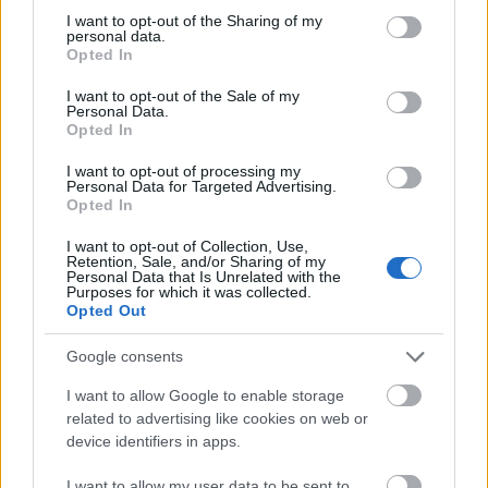
A jövő évadra kilenc bemutatóval
not limited to your visit or usage behaviour. You may click to
I want to opt-out of the Sharing of my
personal data.
grant or deny consent to Google and its third-party tags to
készül a Vígszínház
Opted In
use your data for below specified purposes in below Google
consent section.
mtothorsi
•
2020. július 03.
I want to opt-out of the Sale of my
Personal Data.
Opted In
Megtartotta évadismertetőjét a Vígszínház; az idei
évet lezárták, jövőre kilenc bemutatót terveznek és
I want to opt-out of processing my
Personal Data for Targeted Advertising.
elhangzott az is, hogy 2020. július 1-jétől Rudolf
Opted In
Péter hivatalosan a színház igazgatója.
I want to opt-out of Collection, Use,
Retention, Sale, and/or Sharing of my
Personal Data that Is Unrelated with the
Purposes for which it was collected.
Opted Out
Google consents
I want to allow Google to enable storage
related to advertising like cookies on web or
device identifiers in apps.
I want to allow my user data to be sent to