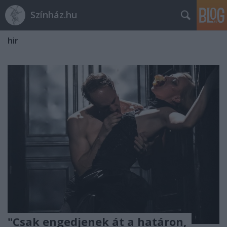
Színház.hu
hir
"Csak engedjenek át a határon,