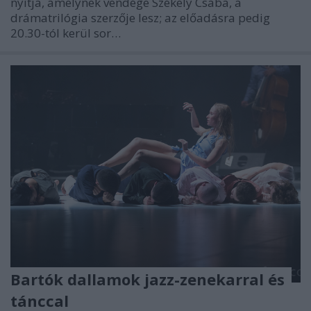
nyitja, amelynek vendége Székely Csaba, a
drámatrilógia szerzője lesz; az előadásra pedig
20.30-tól kerül sor…
Bartók dallamok jazz-zenekarral és
tánccal