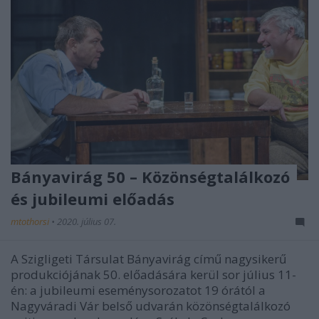
Bányavirág 50 – Közönségtalálkozó
és jubileumi előadás
mtothorsi
•
2020. július 07.
A Szigligeti Társulat Bányavirág című nagysikerű
produkciójának 50. előadására kerül sor július 11-
én: a jubileumi eseménysorozatot 19 órától a
Nagyváradi Vár belső udvarán közönségtalálkozó