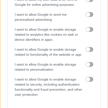
Google for online advertising purposes.
I want to allow Google to send me
personalized advertising.
Gasztronómiai utazás Karinthy
I want to allow Google to enable storage
koponyája körül
related to analytics like cookies on web or
device identifiers in apps.
mtothorsi
•
2020. július 02.
I want to allow Google to enable storage
A Zsámbéki Nyári Színház sorozatában idén három
related to functionality of the website or app.
rendhagyó gasztronómiai színházi este szerepel,
rögtön az elsőn, most vasárnap, július 5-én Karinthy
I want to allow Google to enable storage
szövegeiből válogatott a rendező, Seres Tamás.
related to personalization.
I want to allow Google to enable storage
related to security, including authentication
functionality and fraud prevention, and other
user protection.