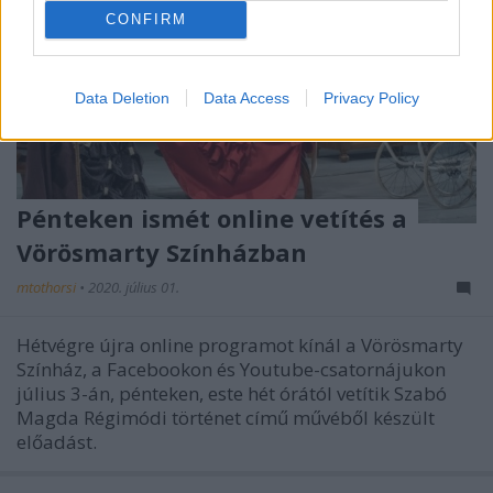
CONFIRM
Data Deletion
Data Access
Privacy Policy
Pénteken ismét online vetítés a
Vörösmarty Színházban
mtothorsi
•
2020. július 01.
Hétvégre újra online programot kínál a Vörösmarty
Színház, a Facebookon és Youtube-csatornájukon
július 3-án, pénteken, este hét órától vetítik Szabó
Magda Régimódi történet című művéből készült
előadást.