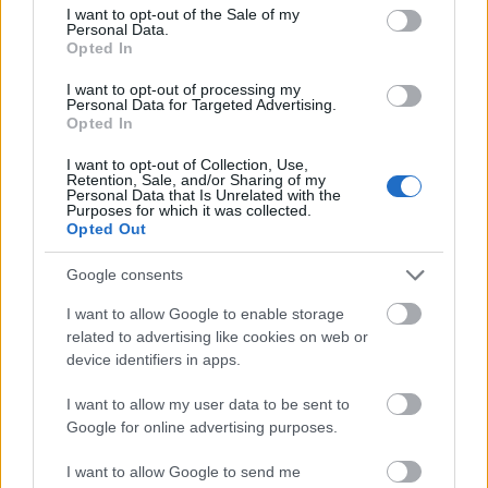
Nagy sikerrel zárult a Veszprémi
consent section.
I want to opt-out of the Sale of my
Personal Data.
Petőfi Színház érzékenyítő
Opted In
fesztiválja
I want to opt-out of processing my
Personal Data for Targeted Advertising.
mtothorsi
•
2020. július 27.
Opted In
Kiállításmegnyitóval, érzelmekben gazdag
I want to opt-out of Collection, Use,
Retention, Sale, and/or Sharing of my
előadással, és azt „lélekelemző” beszélgetéssel
Personal Data that Is Unrelated with the
Purposes for which it was collected.
kezdődött a III. “Lélektől lélekig...” Érzékenyítő
Opted Out
Fesztivál a Veszprémi Petőfi Színházban.
Google consents
I want to allow Google to enable storage
related to advertising like cookies on web or
device identifiers in apps.
I want to allow my user data to be sent to
Google for online advertising purposes.
I want to allow Google to send me