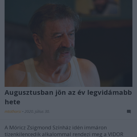
Augusztusban jön az év legvidámabb
hete
mtothorsi
•
2020. július 30.
A Móricz Zsigmond Színház idén immáron
tizenkilencedik alkalommal rendezi meg a VIDOR