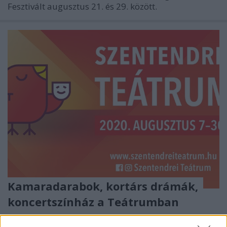
Fesztivált augusztus 21. és 29. között.
Kamaradarabok, kortárs drámák,
koncertszínház a Teátrumban
mtothorsi
•
2020. július 27.