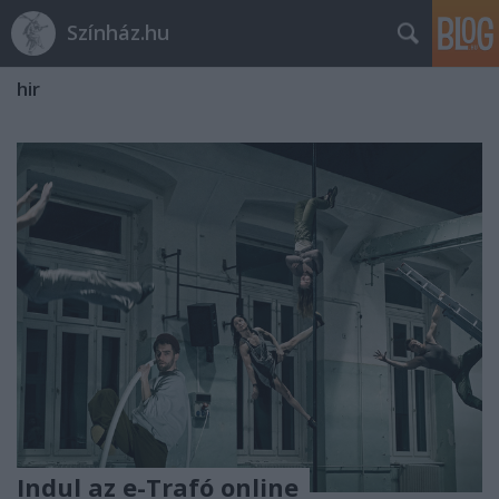
Színház.hu
hir
Indul az e-Trafó online