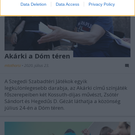
Data Deletion
Data Access
Privacy Policy
Akárki a Dóm téren
mtothorsi
•
2020. július 23.
A Szegedi Szabadtéri Játékok egyik
legkülönlegesebb darabja, az Akárki című színjáték
főszerepeiben két Kossuth-díjas művészt, Zsótér
Sándort és Hegedűs D. Gézát láthatja a közönség
július 24-én a Dóm téren.