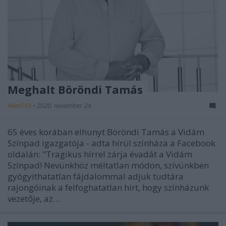
Meghalt Böröndi Tamás
Alien759
•
2020. november 24.
65 éves korában elhunyt Böröndi Tamás a Vidám
Színpad igazgatója - adta hírül színháza a Facebook
oldalán: "Tragikus hírrel zárja évadát a Vidám
Színpad! Nevünkhöz méltatlan módon, szívünkben
gyógyíthatatlan fájdalommal adjuk tudtára
rajongóinak a felfoghatatlan hírt, hogy színházunk
vezetője, az…