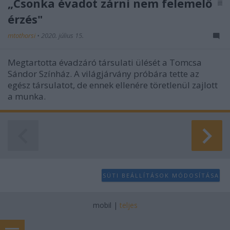
„Csonka évadot zárni nem felemelő
érzés"
mtothorsi
•
2020. július 15.
Megtartotta évadzáró társulati ülését a Tomcsa
Sándor Színház. A világjárvány próbára tette az
egész társulatot, de ennek ellenére töretlenül zajlott
a munka.
SÜTI BEÁLLÍTÁSOK MÓDOSÍTÁSA
mobil
|
teljes