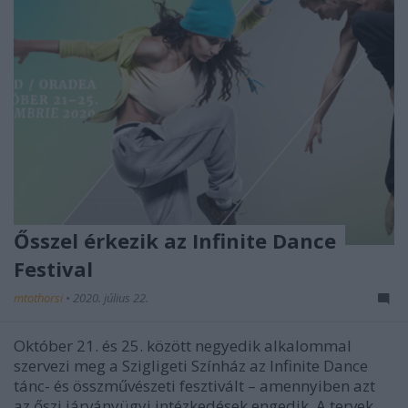
Ősszel érkezik az Infinite Dance
Festival
mtothorsi
•
2020. július 22.
Október 21. és 25. között negyedik alkalommal
szervezi meg a Szigligeti Színház az Infinite Dance
tánc- és összművészeti fesztivált – amennyiben azt
az őszi járványügyi intézkedések engedik. A tervek