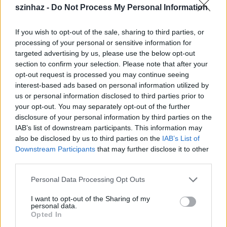
szinhaz -
Do Not Process My Personal Information
A Szentendrei Teátrum augusztusban két
ősbemutatóval indul és a nyár végével sem zárul. A
If you wish to opt-out of the sale, sharing to third parties, or
kőszínházi évadban további bemutatók és
processing of your personal or sensitive information for
előadások várják a közönséget Szentendrén.
targeted advertising by us, please use the below opt-out
section to confirm your selection. Please note that after your
opt-out request is processed you may continue seeing
interest-based ads based on personal information utilized by
us or personal information disclosed to third parties prior to
your opt-out. You may separately opt-out of the further
disclosure of your personal information by third parties on the
IAB’s list of downstream participants. This information may
also be disclosed by us to third parties on the
IAB’s List of
Downstream Participants
that may further disclose it to other
third parties.
Please note that this website/app uses one or more Google
Personal Data Processing Opt Outs
services and may gather and store information including but
not limited to your visit or usage behaviour. You may click to
I want to opt-out of the Sharing of my
personal data.
grant or deny consent to Google and its third-party tags to
Opted In
use your data for below specified purposes in below Google