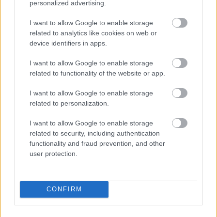
personalized advertising.
I want to allow Google to enable storage
related to analytics like cookies on web or
device identifiers in apps.
Különleges találkozások Zsámbékon
I want to allow Google to enable storage
related to functionality of the website or app.
mtothorsi
•
2020. július 24.
I want to allow Google to enable storage
Dalok és versek, próza és líra, színészek, zenészek,
related to personalization.
költők, írók és a közönség, a jelen és a múlt,
különböző évtizedek és évszázadok szellemisége
I want to allow Google to enable storage
találkozik Zsámbékon hétről hétre.
related to security, including authentication
functionality and fraud prevention, and other
user protection.
CONFIRM