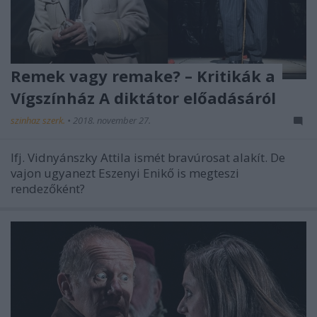
Remek vagy remake? – Kritikák a
Vígszínház A diktátor előadásáról
szinhaz szerk.
•
2018. november 27.
Ifj. Vidnyánszky Attila ismét bravúrosat alakít. De
vajon ugyanezt Eszenyi Enikő is megteszi
rendezőként?