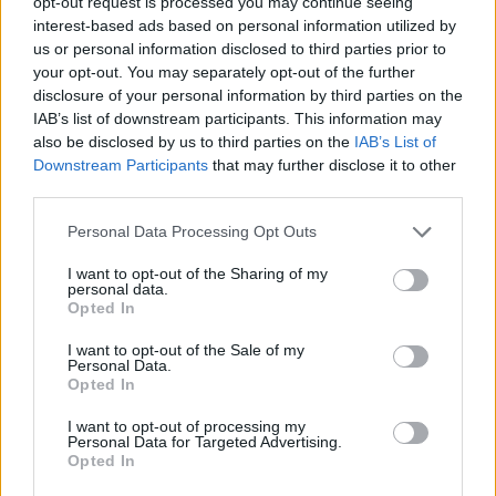
opt-out request is processed you may continue seeing
interest-based ads based on personal information utilized by
us or personal information disclosed to third parties prior to
your opt-out. You may separately opt-out of the further
disclosure of your personal information by third parties on the
IAB’s list of downstream participants. This information may
also be disclosed by us to third parties on the
IAB’s List of
Downstream Participants
that may further disclose it to other
third parties.
Please note that this website/app uses one or more Google
Personal Data Processing Opt Outs
services and may gather and store information including but
not limited to your visit or usage behaviour. You may click to
I want to opt-out of the Sharing of my
personal data.
Dráma nélküli tragédia – Kritikák A
grant or deny consent to Google and its third-party tags to
Opted In
use your data for below specified purposes in below Google
lány, aki hozott lélekből dolgozott
consent section.
I want to opt-out of the Sale of my
előadásáról
Personal Data.
Opted In
szinhaz szerk.
•
2018. október 15.
I want to opt-out of processing my
Personal Data for Targeted Advertising.
Háy János átirata nem kínálja magát evidensen
Opted In
színpadra, pedig direkt oda írták. A belőle készült