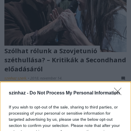
Szólhat rólunk a Szovjetunió
széthullása? – Kritikák a Secondhand
előadásáról
szinhaz szerk.
•
2018. november 14.
Az Örkény Színház előadása nyolc rendező közös
szinhaz -
Do Not Process My Personal Information
munkája. De vajon a nézőkkel is megtalálja a maga
közösségét?
If you wish to opt-out of the sale, sharing to third parties, or
processing of your personal or sensitive information for
targeted advertising by us, please use the below opt-out
section to confirm your selection. Please note that after your