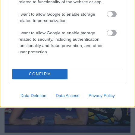
szinhaz szerk.
•
2018. szeptember 17.
related to functionality of the website or app.
I want to allow Google to enable storage
Horváth Csaba rendezésében nagyon is időszerűnek
related to personalization.
tűnik a majd százéves történet. Ebben egyetértenek a
kritikák. Van azonban, amiben nem.
I want to allow Google to enable storage
related to security, including authentication
functionality and fraud prevention, and other
user protection.
CONFIRM
Data Deletion
Data Access
Privacy Policy