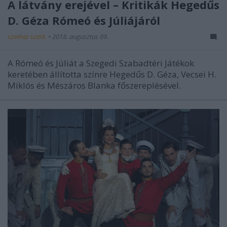
A látvány erejével – Kritikák Hegedűs
D. Géza Rómeó és Júliájáról
szinhaz szerk.
•
2018. augusztus 09.
A Rómeó és Júliát a Szegedi Szabadtéri Játékok
keretében állította színre Hegedűs D. Géza, Vecsei H.
Miklós és Mészáros Blanka főszereplésével.