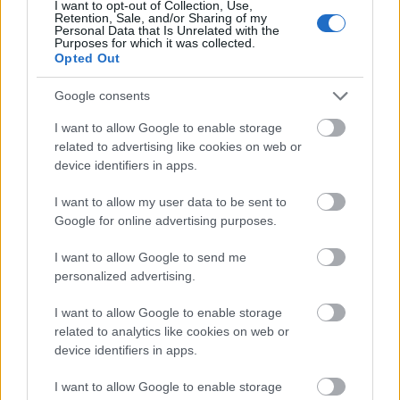
I want to opt-out of Collection, Use,
előadásról megoszlanak a vélemények. Kritikai
Retention, Sale, and/or Sharing of my
szemle.
Personal Data that Is Unrelated with the
Purposes for which it was collected.
Opted Out
Google consents
I want to allow Google to enable storage
related to advertising like cookies on web or
device identifiers in apps.
I want to allow my user data to be sent to
Google for online advertising purposes.
I want to allow Google to send me
personalized advertising.
I want to allow Google to enable storage
related to analytics like cookies on web or
Öngyilkosok gyilkosai – Kritikák a
device identifiers in apps.
Forte Az öngyilkos című előadásáról
I want to allow Google to enable storage