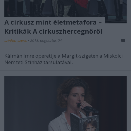
A cirkusz mint életmetafora –
Kritikák A cirkuszhercegnőről
szinhaz szerk.
•
2018. augusztus 04.
Kálmán Imre operettje a Margit-szigeten a Miskolci
Nemzeti Színház társulatával.