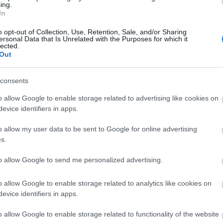
ing.
nappalijában.
In
o opt-out of Collection, Use, Retention, Sale, and/or Sharing
ersonal Data that Is Unrelated with the Purposes for which it
lected.
Out
consents
o allow Google to enable storage related to advertising like cookies on
evice identifiers in apps.
o allow my user data to be sent to Google for online advertising
Nem jó emlékezni, de van, hogy kell –
s.
Kritikák az Egy piaci napról
to allow Google to send me personalized advertising.
darab
Mohácsi János rendezése a Radnótiban történelm
m is
elfeledett és szégyenteljes eseményeire emlékeztet
o allow Google to enable storage related to analytics like cookies on
vajon mire való az emlékezés?
evice identifiers in apps.
o allow Google to enable storage related to functionality of the website