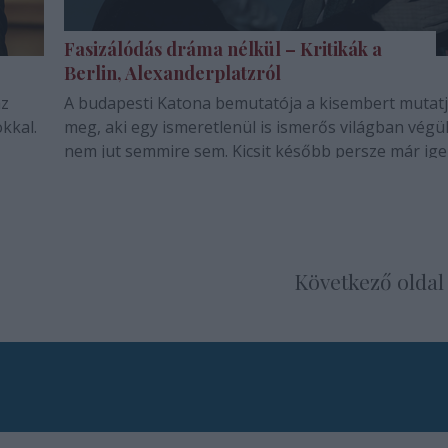
Fasizálódás dráma nélkül – Kritikák a
Berlin, Alexanderplatzról
az
A budapesti Katona bemutatója a kisembert mutat
kkal.
meg, aki egy ismeretlenül is ismerős világban végü
nem jut semmire sem. Kicsit később persze már ige
Következő oldal