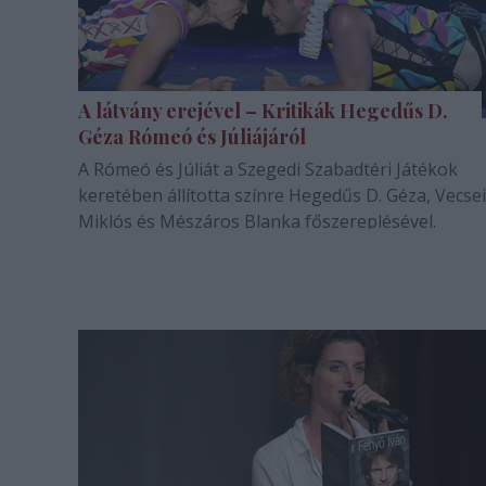
A látvány erejével – Kritikák Hegedűs D.
Géza Rómeó és Júliájáról
A Rómeó és Júliát a Szegedi Szabadtéri Játékok
keretében állította színre Hegedűs D. Géza, Vecsei
Miklós és Mészáros Blanka főszereplésével.