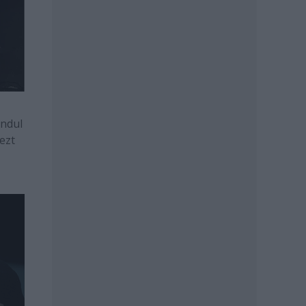
indul
ezt