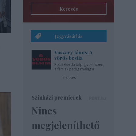
Keresés
Jegyvásárlás
i
Vaszary János: A
vörös bestia
Pikali Gerda talpig vörösben,
a férfiak pedig nyakig a
pácban - az Újszínházban!
hirdetés
Színházi premierek
Nincs
megjeleníthető