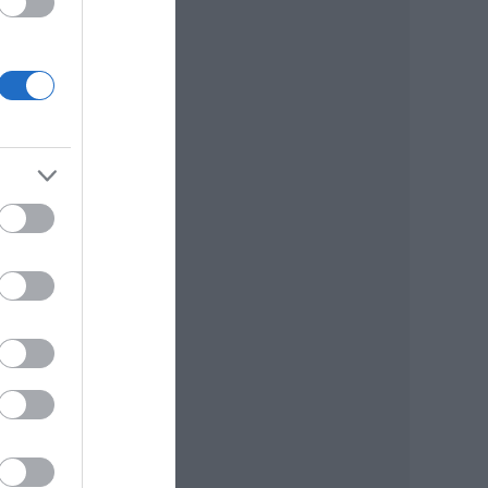
ünk
. De