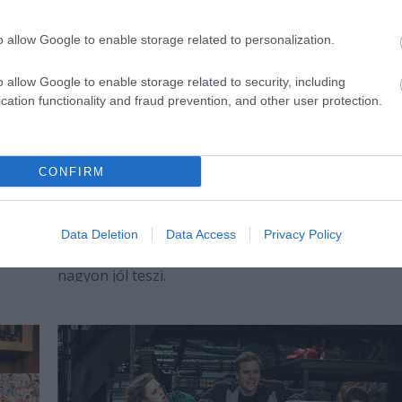
o allow Google to enable storage related to personalization.
o allow Google to enable storage related to security, including
cation functionality and fraud prevention, and other user protection.
CONFIRM
Homérosszal játszani – Kritikák a
budapesti Katona Ithakájáról
Székely Kriszta rendezése Odüsszeusz maradék hő
Data Deletion
Data Access
Privacy Policy
k
voltát is megtépázza. A kritikusok szerint ezt ráadá
nagyon jól teszi.