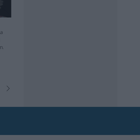
ja
l
n.