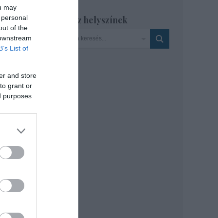
ou may
 personal
Szinház helyszínek
i az
out of the
 downstream
B’s List of
er and store
to grant or
ed purposes
car