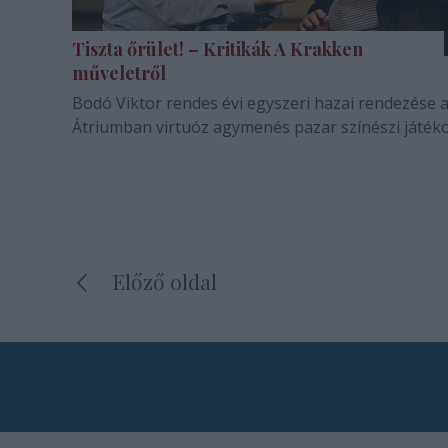
Tiszta őrület! – Kritikák A Krakken
műveletről
Bodó Viktor rendes évi egyszeri hazai rendezése 
Átriumban virtuóz agymenés pazar színészi játéko
Előző oldal