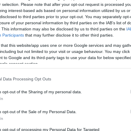
Chicagóról
r selection. Please note that after your opt-out request is processed y
eing interest-based ads based on personal information utilized by us or
s
Alföldi Róbert egy kültelki művelődési házba helyez
disclosed to third parties prior to your opt-out. You may separately opt-
eredeti történetet.
losure of your personal information by third parties on the IAB’s list of
. This information may also be disclosed by us to third parties on the
IA
Participants
that may further disclose it to other third parties.
 that this website/app uses one or more Google services and may gath
including but not limited to your visit or usage behaviour. You may click 
 to Google and its third-party tags to use your data for below specifi
ogle consent section.
l Data Processing Opt Outs
o opt-out of the Sharing of my personal data.
In
Elkártyázott kapcsolatok – Kritika a
miskolci Furcsa pár előadásról
o opt-out of the Sale of my Personal Data.
tében
In
Az előadás az elejétől kezdve beszippantja a nézőt,
akinek olyan érzése támad, mintha ő is ott ülne Os
to opt-out of processing my Personal Data for Targeted