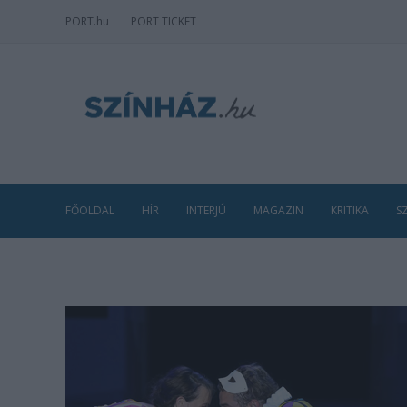
PORT
.hu
PORT TICKET
FŐOLDAL
HÍR
INTERJÚ
MAGAZIN
KRITIKA
S