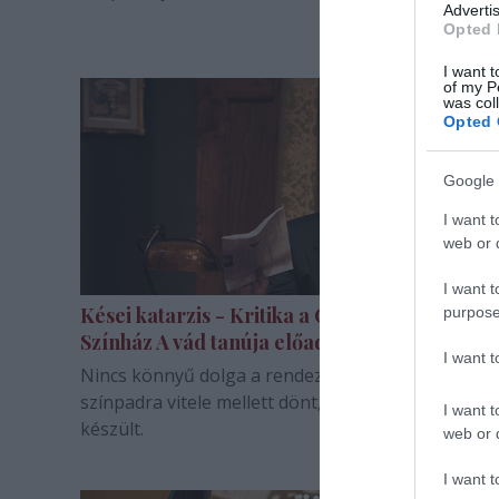
Advertis
Opted 
I want t
of my P
was col
Opted 
Google 
I want t
web or d
I want t
Kései katarzis - Kritika a Győri Nemzeti
purpose
Színház A vád tanúja előadásáról
I want 
Nincs könnyű dolga a rendezőnek, amikor olyan 
színpadra vitele mellett dönt, amelyből ikonikus fil
I want t
készült.
web or d
I want t