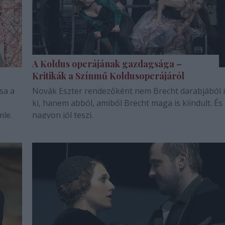
A Koldus operájának gazdagsága –
Kritikák a Színmű Koldusoperájáról
sa a
Novák Eszter rendezőként nem Brecht darabjából 
ki, hanem abból, amiből Brecht maga is kiindult. És 
mle.
nagyon jól teszi.