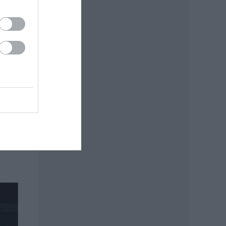
s
sul