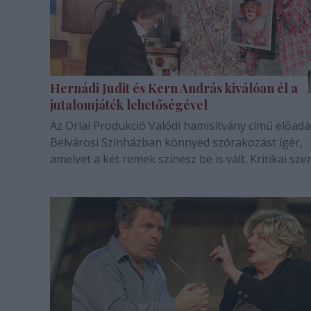
Hernádi Judit és Kern András kiválóan él a
jutalomjáték lehetőségével
Az Orlai Produkció Valódi hamisítvány című előadá
Belvárosi Színházban könnyed szórakozást ígér,
amelyet a két remek színész be is vált. Kritikai sze