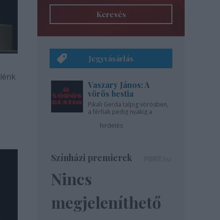
Keresés
Jegyvásárlás
r
elénk
Vaszary János: A
vörös bestia
Pikali Gerda talpig vörösben,
a férfiak pedig nyakig a
pácban - az Újszínházban!
hirdetés
Színházi premierek
Nincs
megjeleníthető