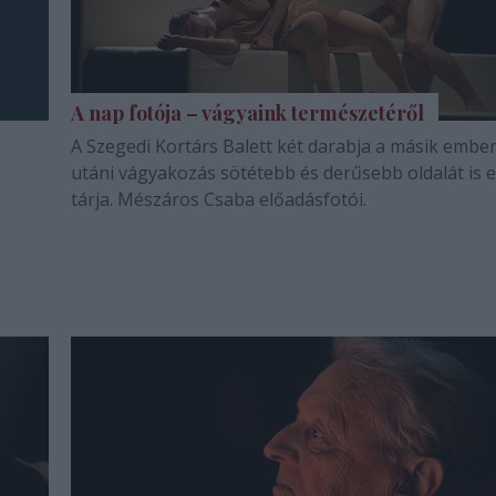
A nap fotója – vágyaink természetéről
A Szegedi Kortárs Balett két darabja a másik embe
utáni vágyakozás sötétebb és derűsebb oldalát is 
tárja. Mészáros Csaba előadásfotói.