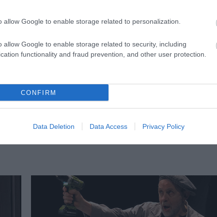
o allow Google to enable storage related to personalization.
o allow Google to enable storage related to security, including
cation functionality and fraud prevention, and other user protection.
CONFIRM
A nap fotója – Rómeó és Júlia
m is
A Gólem Stúdió diákjai ezúttal Shakespeare-hez
nyúlnak, vélhetően ez sem egy megszokott Rómeó
Data Deletion
Data Access
Privacy Policy
Júlia lesz.