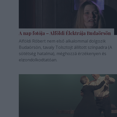
A nap fotója – Alföldi Élektrája Budaörsön
Alföldi Róbert nem első alkalommal dolgozik
Budaörsön, tavaly Tolsztojt állított színpadra (A
sötétség hatalma), méghozzá érzékenyen és
elgondolkodtatóan.