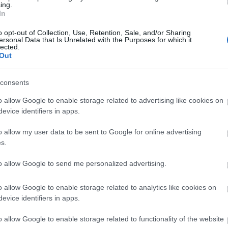
ing.
In
o opt-out of Collection, Use, Retention, Sale, and/or Sharing
ersonal Data that Is Unrelated with the Purposes for which it
lected.
Out
consents
o allow Google to enable storage related to advertising like cookies on
evice identifiers in apps.
o allow my user data to be sent to Google for online advertising
Meleg ez a pite! - Első hétvége Kapolcson
s.
Kapolcsban az a jó, hogy ott szinte bármi
to allow Google to send me personalized advertising.
esélt
megtörténhet. Végül nem mi találtuk meg a színház
hanem az minket. Török Ákos személyes beszámoló
o allow Google to enable storage related to analytics like cookies on
evice identifiers in apps.
o allow Google to enable storage related to functionality of the website