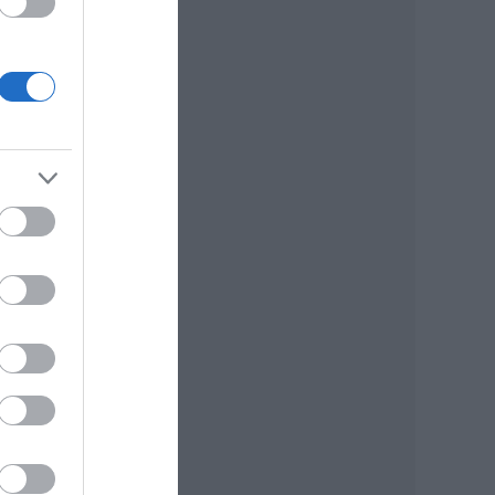
at,
ja.