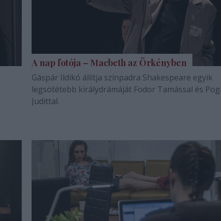
A nap fotója – Macbeth az Örkényben
Gáspár Ildikó állítja színpadra Shakespeare egyik
legsötétebb királydrámáját Fodor Tamással és Po
Judittal.