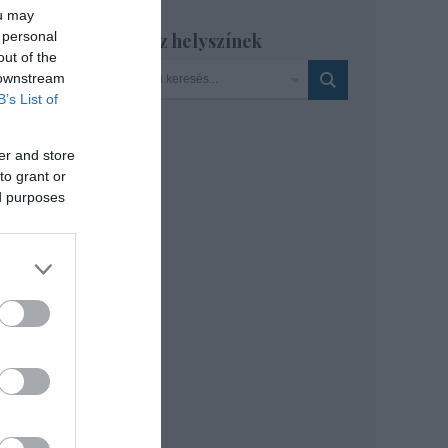
ou may
 personal
Szinház helyszínek
zky
out of the
 downstream
B’s List of
er and store
to grant or
ed purposes
atója
.