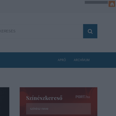
APRÓ
ARCHÍVUM
Színészkereső