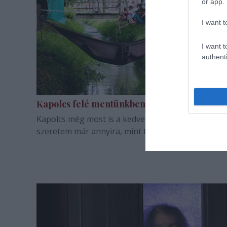
or app.
I want t
I want t
authenti
Kapolcs felé mentünkben
Kapolcs még most is a kedvenc fesztiválom, ha ne
szeretem már annyira, mint tizenévvel ezelőtt.