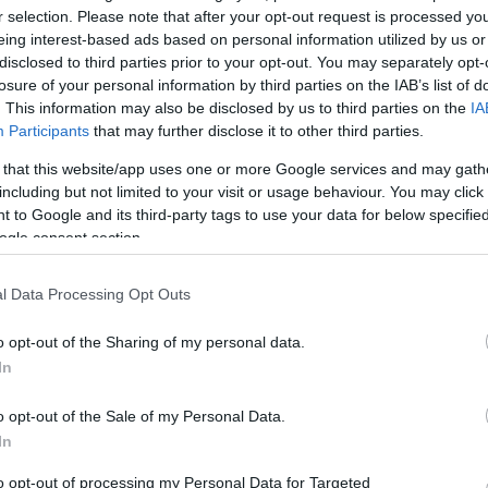
r selection. Please note that after your opt-out request is processed y
A Madách MOST legújabb részében többek között
eing interest-based ads based on personal information utilized by us or
gnézte
Alföldi Róbert, Mácsai Pál, Fodor Annamária, Lehoc
disclosed to third parties prior to your opt-out. You may separately opt-
Zsuzsa, Lengyel Tamás és Forgács Péter mondták
losure of your personal information by third parties on the IAB’s list of
telefonjuk kamerájába a…
. This information may also be disclosed by us to third parties on the
IA
Participants
that may further disclose it to other third parties.
 that this website/app uses one or more Google services and may gath
including but not limited to your visit or usage behaviour. You may click 
 to Google and its third-party tags to use your data for below specifi
ogle consent section.
l Data Processing Opt Outs
o opt-out of the Sharing of my personal data.
In
A nap fotója – Csodaország hátulnézetben
o opt-out of the Sale of my Personal Data.
Duda Éva és társulatának Wonderland című bemut
In
skolci
„szép új világunkat” mutatja meg a mozgás nyelvén
ek
to opt-out of processing my Personal Data for Targeted