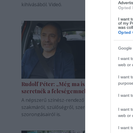
Advertis
kihívásából. Videó.
Opted 
I want t
of my P
was col
Opted 
Google 
I want t
web or d
I want t
Rudolf Péter: „Még ma is imponálni
purpose
szeretnék a feleségemnek”
I want 
A népszerű színész-rendező D. Tóth Krisztának m
szakmáról, szülőségről, szerelemről és a
I want t
szorongásairól is.
web or d
I want t