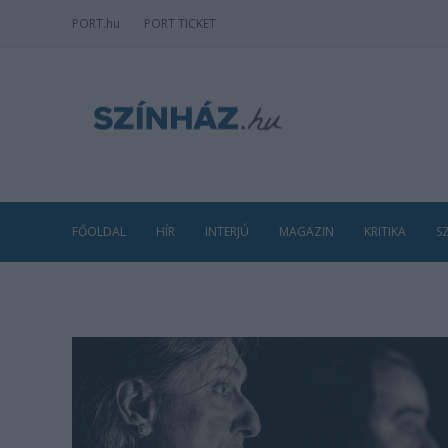
PORT
.hu
PORT TICKET
FŐOLDAL
HÍR
INTERJÚ
MAGAZIN
KRITIKA
S