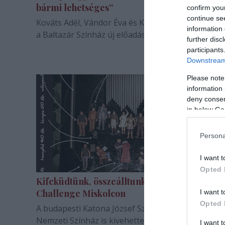
bármi lehetséges”
confirm you
continue se
Kováts Adél, Vándor Éva és Kelemen Kristóf is me
information 
a Baltazár Színház új előadását.
further disc
participants
Downstream 
Please note
information 
deny consent
in below Go
Persona
I want t
Opted 
Kifeküdtünk, összeálltunk - Tetris
Challenge Miskolcon
I want t
Opted 
A budapesti Katona József Színház jóvoltából a Mi
Nemzeti Színház is kivehette részét az elmúlt het
I want 