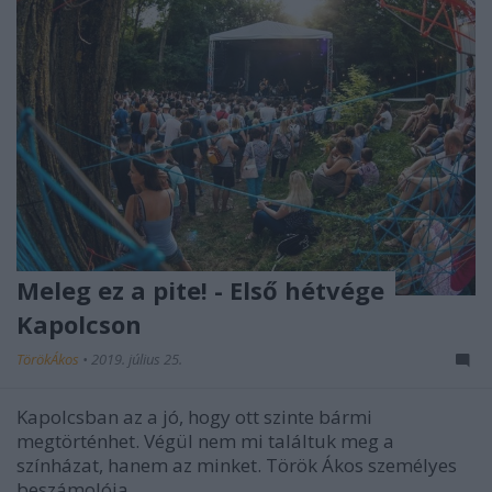
Meleg ez a pite! - Első hétvége
Kapolcson
TörökÁkos
•
2019. július 25.
Kapolcsban az a jó, hogy ott szinte bármi
megtörténhet. Végül nem mi találtuk meg a
színházat, hanem az minket. Török Ákos személyes
beszámolója.