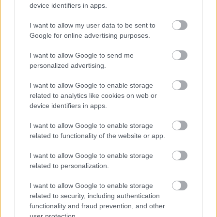
device identifiers in apps.
I want to allow my user data to be sent to
Google for online advertising purposes.
I want to allow Google to send me
personalized advertising.
I want to allow Google to enable storage
related to analytics like cookies on web or
„Elrepít egy alternatív univerzumba,
device identifiers in apps.
ahol bármi lehetséges”
I want to allow Google to enable storage
TörökÁkos
•
2020. február 07.
related to functionality of the website or app.
Kováts Adél, Vándor Éva és Kelemen Kristóf is
I want to allow Google to enable storage
related to personalization.
megnézte a Baltazár Színház új előadását.
I want to allow Google to enable storage
Alföldi Róbert (is) Tragédiát szaval
related to security, including authentication
functionality and fraud prevention, and other
TörökÁkos
•
2019. november 17.
user protection.