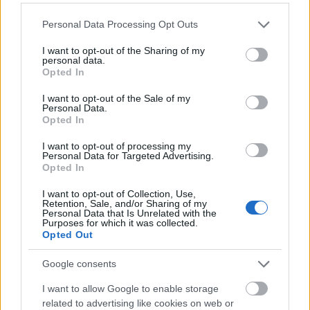
Please note that this website/app uses one or more Google
Personal Data Processing Opt Outs
services and may gather and store information including but
not limited to your visit or usage behaviour. You may click to
I want to opt-out of the Sharing of my
personal data.
grant or deny consent to Google and its third-party tags to
Opted In
Gyurkó Henrik bábművész 60 év
use your data for below specified purposes in below Google
consent section.
I want to opt-out of the Sale of my
után szögre akasztotta bábjait
Personal Data.
Opted In
TörökÁkos
•
2020. február 07.
I want to opt-out of processing my
Personal Data for Targeted Advertising.
A régi nagy bábos generáció egyik utolsó,
Opted In
mindezidáig aktív tagja utoljára lépett a közönség
elé. Úgy alakult, hogy ott lehettünk a paraván
I want to opt-out of Collection, Use,
Retention, Sale, and/or Sharing of my
mögött.
Personal Data that Is Unrelated with the
Purposes for which it was collected.
Opted Out
Google consents
I want to allow Google to enable storage
related to advertising like cookies on web or