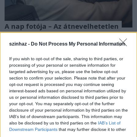
A nap fotója – Az átnevelhetetlen
TörökÁkos
•
2020. február 23.
szinhaz -
Do Not Process My Personal Information
Fullajtár Andrea egy eltökélt, ám Putyin rezsimjével
szemben védtelen orosz újságírónőt alakít a
If you wish to opt-out of the sale, sharing to third parties, or
budapesti Katona legújabb bemutatójában.
processing of your personal or sensitive information for
targeted advertising by us, please use the below opt-out
section to confirm your selection. Please note that after your
opt-out request is processed you may continue seeing
interest-based ads based on personal information utilized by
us or personal information disclosed to third parties prior to
your opt-out. You may separately opt-out of the further
disclosure of your personal information by third parties on the
IAB’s list of downstream participants. This information may
also be disclosed by us to third parties on the
IAB’s List of
Downstream Participants
that may further disclose it to other
third parties.