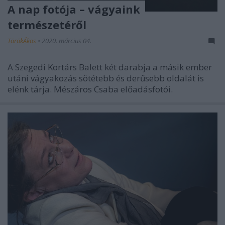
A nap fotója – vágyaink
természetéről
TörökÁkos
•
2020. március 04.
A Szegedi Kortárs Balett két darabja a másik ember
utáni vágyakozás sötétebb és derűsebb oldalát is
elénk tárja. Mészáros Csaba előadásfotói.