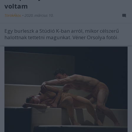
voltam
TörökÁkos
•
2020. március 10.
Egy burleszk a Stúdió K-ban arról, mikor célszerű
halottnak tettetni magunkat. Véner Orsolya fotói.