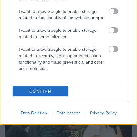
Mi ez a hang? (Dzsesztetés) - Katona
József Színház
I want to allow Google to enable storage
related to functionality of the website or app.
drumlin
•
2009. december 31.
I want to allow Google to enable storage
Preszilveszteri programként tökéletes választásnak
related to personalization.
ígérkezett a Katona koncertes-színházas bulija. Anno
nagyon bejöttek a Krétakör zenekar performanszai -
I want to allow Google to enable storage
most is valami hasonlóra számítottam, de gyorsan
related to security, including authentication
functionality and fraud prevention, and other
kiderült, hogy ezt benéztem. A Katona
user protection.
produkciójában jóval több a színház, mint
Tilóékéban volt:…
CONFIRM
Data Deletion
Data Access
Privacy Policy