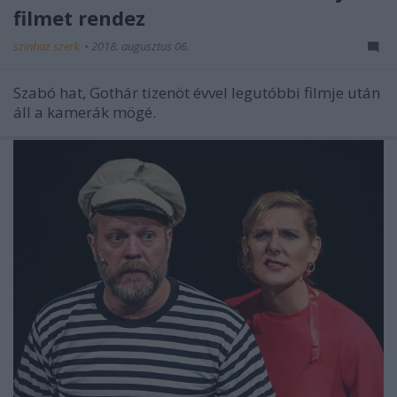
filmet rendez
szinhaz szerk.
•
2018. augusztus 06.
Szabó hat, Gothár tizenöt évvel legutóbbi filmje után
áll a kamerák mögé.