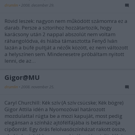
drumlin
•
2008. december 29.
Rövid leszek: nagyon nem működött számomra ez a
darab. Persze a sztorihoz hozzátartozik, hogy
karácsony után 2 nappal abszolút nem voltam
ráhangolódva, és hiába támasztotta Fenyő Iván
lazán a büfé pultját a nézők között, ez nem változott
a helyszínen sem. Mindenesetre próbáltam nyitott
lenni, de az…
Gigor@MU
drumlin
•
2008. november 25.
Caryl Churchill: Kék szív (A szív csücske; Kék bögre)
Gigor Attila idén a Nyomozóval határozott
mozdulattal rúgta be a mozi kapuját, most pedig
elegánsan a színház ajtófélfájába is betámasztja
cipőorrát. Egy órás felolvasószínházat rakott össze,