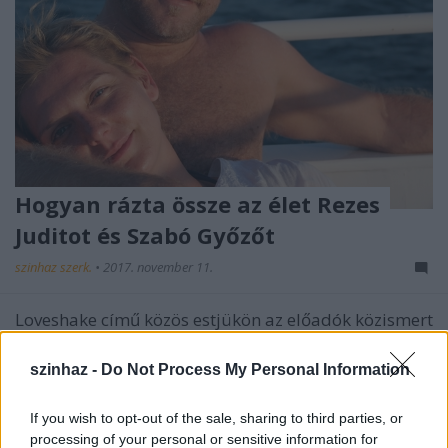
Hogyan rázta össze az élet Rezes
Juditot és Szabó Győzőt
szinhaz szerk.
•
2017. november 11.
Loveshake című közös estjükön az előadók közismert
dalok és izgalmas koreográfiák segítségével
mutatják be egy az övékéhez kísértetiesen hasonló
szinhaz -
Do Not Process My Personal Information
kapcsolat ívét.
If you wish to opt-out of the sale, sharing to third parties, or
processing of your personal or sensitive information for