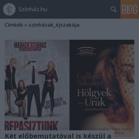
Színház.hu
Címkék
»
színházak_éjszakája
Két előbemutatóval is készül a