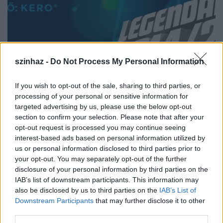
szinhaz -
Do Not Process My Personal Information
If you wish to opt-out of the sale, sharing to third parties, or
Zenés évadnyitó fesztivállal vár az
processing of your personal or sensitive information for
targeted advertising by us, please use the below opt-out
Operettszínház
section to confirm your selection. Please note that after your
opt-out request is processed you may continue seeing
szinhazhu
•
2014. szeptember 16.
interest-based ads based on personal information utilized by
us or personal information disclosed to third parties prior to
A Budapesti Operettszínház szeptember 19-én és
your opt-out. You may separately opt-out of the further
20-án ismét megrendezi az Évadnyitó Pesti
disclosure of your personal information by third parties on the
Broadway Fesztivált és ezen a hétvégén a Színházak
IAB’s list of downstream participants. This information may
Éjszakáján is részt vesz a teátrum. Íme a részletes
also be disclosed by us to third parties on the
IAB’s List of
program.
Downstream Participants
that may further disclose it to other
third parties.