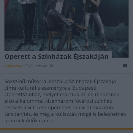
Operett a Színházak Éjszakáján
szinhazhu
•
2012. március 04.
Sokszínű műsorral készül a Színházak Éjszakája
című kulturális eseményre a Budapesti
Operettszínház, melyet március 31-én rendeznek
első alkalommal, tizenhárom fővárosi színház
részvételével. Lesz operett és musical maraton,
tánctanítás, és még a kulisszák mögé is beleshetnek
az érdeklődők ezen a…