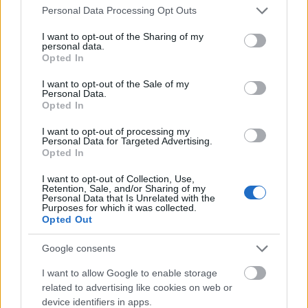
Please note that this website/app uses one or more Google
Personal Data Processing Opt Outs
services and may gather and store information including but
not limited to your visit or usage behaviour. You may click to
I want to opt-out of the Sharing of my
personal data.
grant or deny consent to Google and its third-party tags to
Opted In
use your data for below specified purposes in below Google
consent section.
I want to opt-out of the Sale of my
Personal Data.
Opted In
I want to opt-out of processing my
Personal Data for Targeted Advertising.
Opted In
I want to opt-out of Collection, Use,
Retention, Sale, and/or Sharing of my
Personal Data that Is Unrelated with the
Majális a Városmajorban a Színházak
Purposes for which it was collected.
Opted Out
Éjszakáján
Google consents
szinhazhu
•
2013. április 13.
I want to allow Google to enable storage
A madarász című operett, a Figaro és más vígoperák
related to advertising like cookies on web or
device identifiers in apps.
előzetesei mellett családi színházi nap, grill parti és