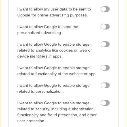
borbemutató is várja az érdeklődőket a Szabad Tér
I want to allow my user data to be sent to
Színház szervezésében, május 4-én, a Színházak
Google for online advertising purposes.
Éjszakáján a Városmajori Szabadtéri Színpadon.
I want to allow Google to send me
personalized advertising.
I want to allow Google to enable storage
related to analytics like cookies on web or
device identifiers in apps.
I want to allow Google to enable storage
related to functionality of the website or app.
I want to allow Google to enable storage
related to personalization.
I want to allow Google to enable storage
related to security, including authentication
functionality and fraud prevention, and other
Mi vár a Madáchban a Színházak
user protection.
Éjszakáján? - Videóval