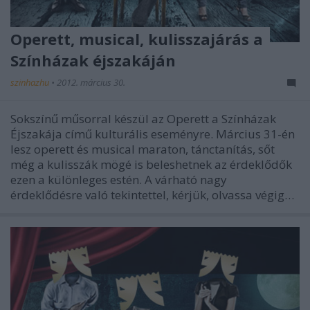
Operett, musical, kulisszajárás a
Színházak éjszakáján
szinhazhu
•
2012. március 30.
Sokszínű műsorral készül az Operett a Színházak
Éjszakája című kulturális eseményre. Március 31-én
lesz operett és musical maraton, tánctanítás, sőt
még a kulisszák mögé is beleshetnek az érdeklődők
ezen a különleges estén. A várható nagy
érdeklődésre való tekintettel, kérjük, olvassa végig…