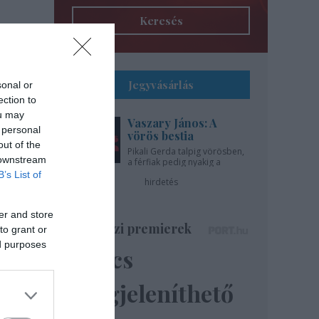
Keresés
Jegyvásárlás
sonal or
ection to
ou may
Vaszary János: A
 personal
vörös bestia
out of the
Pikali Gerda talpig vörösben,
 downstream
a férfiak pedig nyakig a
pácban - az Újszínházban!
B’s List of
hirdetés
er and store
Színházi premierek
to grant or
ed purposes
Nincs
megjeleníthető