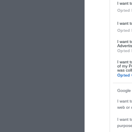
I want t
Opted 
I want t
Opted 
I want 
Advertis
Opted 
I want t
of my P
was col
Opted 
Google 
I want t
web or d
I want t
purpose