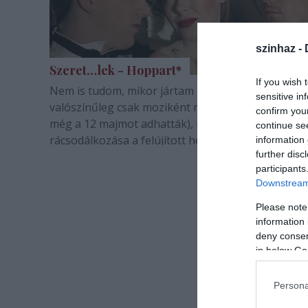
szinhaz -
Szeret…lek - Hoppart*
If you wish 
Nem is tudom, mikor jártam utoljára az akkor mé
sensitive in
valószínűleg csak moziként működő Szikrában (de
confirm you
még a 12 majmot adhatták), így az első este
continue se
rácsodálkozása a felújított hely miatt volt. Az „alt
information 
further disc
szórakoztató és kulturális központ” nagyon korre
participants
helyre sikeredett: már…
Downstream 
Please note
information 
deny consent
in below Go
Persona