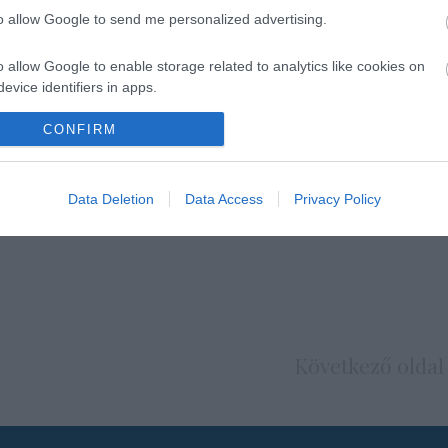
to allow Google to send me personalized advertising.
o allow Google to enable storage related to analytics like cookies on
evice identifiers in apps.
o allow Google to enable storage related to functionality of the website
CONFIRM
o allow Google to enable storage related to personalization.
Data Deletion
Data Access
Privacy Policy
o allow Google to enable storage related to security, including
cation functionality and fraud prevention, and other user protection.
Következő oldal