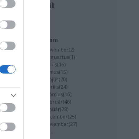
elem
Archívum
2020 november
(
2
)
2020 augusztus
(
1
)
2020 július
(
16
)
2020 június
(
15
)
2020 május
(
20
)
2020 április
(
24
)
2020 március
(
16
)
2020 február
(
46
)
2020 január
(
28
)
2019 december
(
25
)
2019 november
(
27
)
Tovább
...