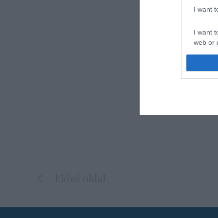
I want 
I want t
web or d
I want t
or app.
I want t
I want t
authenti
Előző oldal