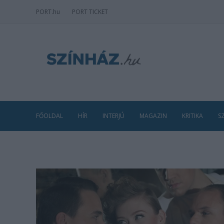
PORT
.hu
PORT TICKET
FŐOLDAL
HÍR
INTERJÚ
MAGAZIN
KRITIKA
S