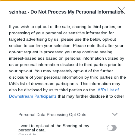
szinhaz -
Do Not Process My Personal Information
If you wish to opt-out of the sale, sharing to third parties, or
Épül a Dóm téri szabadtéri színpad
processing of your personal or sensitive information for
targeted advertising by us, please use the below opt-out
mtothorsi
•
2020. július 16.
section to confirm your selection. Please note that after your
opt-out request is processed you may continue seeing
Megkezdődött a Szegedi Szabadtéri Játékok Dóm
interest-based ads based on personal information utilized by
téri játszóhelyének építése. A fesztivál ikonikus
us or personal information disclosed to third parties prior to
helyszínének számító téren elsőként ...
your opt-out. You may separately opt-out of the further
disclosure of your personal information by third parties on the
IAB’s list of downstream participants. This information may
also be disclosed by us to third parties on the
IAB’s List of
Downstream Participants
that may further disclose it to other
third parties.
Please note that this website/app uses one or more Google
Personal Data Processing Opt Outs
services and may gather and store information including but
not limited to your visit or usage behaviour. You may click to
I want to opt-out of the Sharing of my
personal data.
grant or deny consent to Google and its third-party tags to