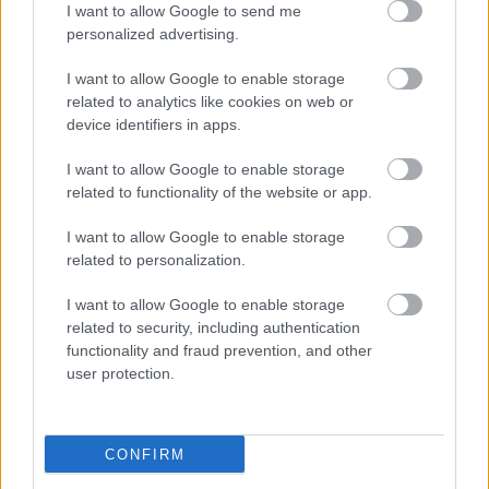
I want to allow Google to send me
personalized advertising.
I want to allow Google to enable storage
related to analytics like cookies on web or
device identifiers in apps.
I want to allow Google to enable storage
related to functionality of the website or app.
"Csak engedjenek át a határon,
I want to allow Google to enable storage
jövünk!"
related to personalization.
mtothorsi
•
2020. július 13.
I want to allow Google to enable storage
related to security, including authentication
Augusztus 21. és 29. között, a tervezett és már
functionality and fraud prevention, and other
meghirdetett versenyprogrammal, magas művészi
user protection.
értékű fesztiválkínálattal, és három workshoppal ...
CONFIRM