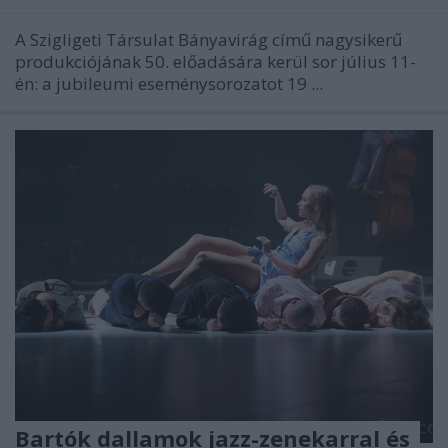
A Szigligeti Társulat Bányavirág című nagysikerű
produkciójának 50. előadására kerül sor július 11-
én: a jubileumi eseménysorozatot 19 ...
Bartók dallamok jazz-zenekarral és