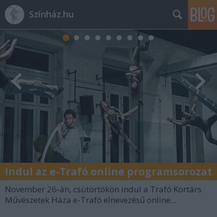
Színház.hu
Indul az e-Trafó online programsorozat
November 26-án, csütörtökön indul a Trafó Kortárs
Művészetek Háza e-Trafó elnevezésű online...