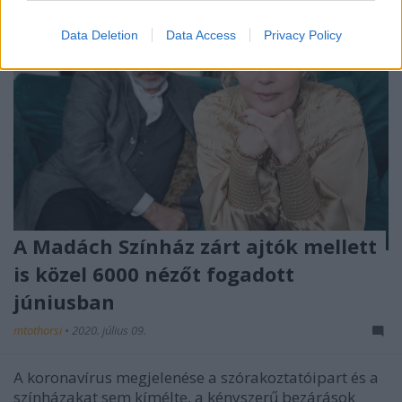
Data Deletion
Data Access
Privacy Policy
A Madách Színház zárt ajtók mellett
is közel 6000 nézőt fogadott
júniusban
mtothorsi
•
2020. július 09.
A koronavírus megjelenése a szórakoztatóipart és a
színházakat sem kímélte, a kényszerű bezárások