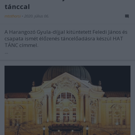
tánccal
mtothorsi
•
2020. július 06.
A Harangozó Gyula-díjjal kitüntetett Feledi János és
csapata ismét élőzenés táncelőadásra készül HAT
TÁNC címmel.
...