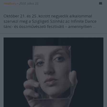
mtothorsi
•
2020. július 22.
Október 21. és 25. között negyedik alkalommal
szervezi meg a Szigligeti Színház az Infinite Dance
tánc- és összművészeti fesztivált – amennyiben ...