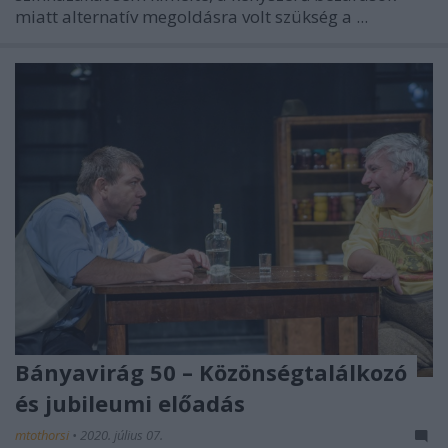
miatt alternatív megoldásra volt szükség a ...
Bányavirág 50 – Közönségtalálkozó
és jubileumi előadás
mtothorsi
•
2020. július 07.