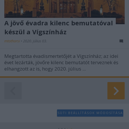
A jövő évadra kilenc bemutatóval
készül a Vígszínház
mtothorsi
•
2020. július 03.
Megtartotta évadismertetőjét a Vígszínház; az idei
évet lezárták, jövőre kilenc bemutatót terveznek és
elhangzott az is, hogy 2020. július ...
SÜTI BEÁLLÍTÁSOK MÓDOSÍTÁSA