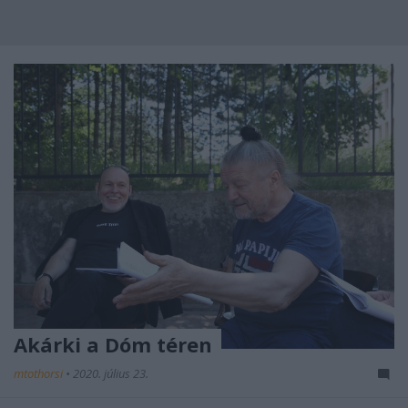
Akárki a Dóm téren
mtothorsi
•
2020. július 23.