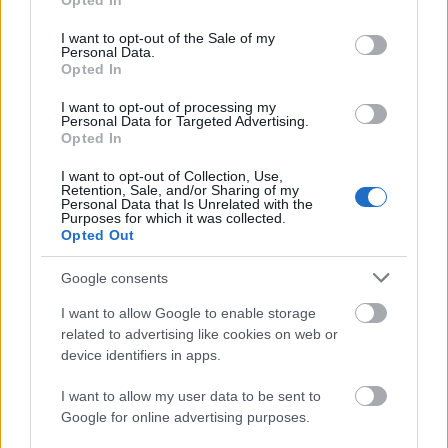
Opted In
use your data for below specified purposes in below Google
consent section.
I want to opt-out of the Sale of my
Personal Data.
Opted In
I want to opt-out of processing my
Personal Data for Targeted Advertising.
„Csonka évadot zárni nem felemelő
Opted In
érzés"
I want to opt-out of Collection, Use,
Retention, Sale, and/or Sharing of my
mtothorsi
•
2020. július 15.
Personal Data that Is Unrelated with the
Purposes for which it was collected.
Opted Out
Megtartotta évadzáró társulati ülését a Tomcsa
Sándor Színház. A világjárvány próbára tette az
Google consents
egész társulatot, de ennek ellenére ...
I want to allow Google to enable storage
related to advertising like cookies on web or
device identifiers in apps.
I want to allow my user data to be sent to
Google for online advertising purposes.