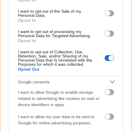
Opted In
use your data for below specified purposes in below Google
consent section.
I want to opt-out of the Sale of my
Personal Data.
Opted In
I want to opt-out of processing my
Personal Data for Targeted Advertising.
„Csonka évadot zárni nem felemelő
Opted In
érzés"
I want to opt-out of Collection, Use,
Retention, Sale, and/or Sharing of my
mtothorsi
•
2020. július 15.
Personal Data that Is Unrelated with the
Purposes for which it was collected.
Opted Out
Megtartotta évadzáró társulati ülését a Tomcsa
Sándor Színház. A világjárvány próbára tette az
Google consents
egész társulatot, de ennek ellenére ...
I want to allow Google to enable storage
related to advertising like cookies on web or
device identifiers in apps.
I want to allow my user data to be sent to
Google for online advertising purposes.