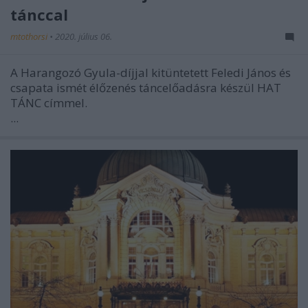
tánccal
mtothorsi
•
2020. július 06.
A Harangozó Gyula-díjjal kitüntetett Feledi János és
csapata ismét élőzenés táncelőadásra készül HAT
TÁNC címmel.
...