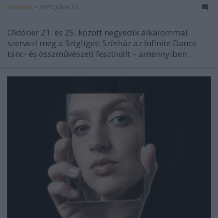
mtothorsi
•
2020. július 22.
Október 21. és 25. között negyedik alkalommal
szervezi meg a Szigligeti Színház az Infinite Dance
tánc- és összművészeti fesztivált – amennyiben ...