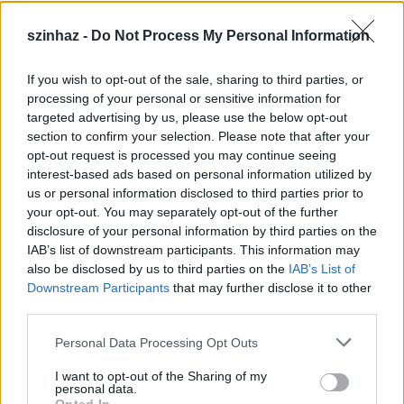
szinhaz -
Do Not Process My Personal Information
If you wish to opt-out of the sale, sharing to third parties, or
Épül a Dóm téri szabadtéri színpad
processing of your personal or sensitive information for
targeted advertising by us, please use the below opt-out
mtothorsi
•
2020. július 16.
section to confirm your selection. Please note that after your
opt-out request is processed you may continue seeing
Megkezdődött a Szegedi Szabadtéri Játékok Dóm
interest-based ads based on personal information utilized by
téri játszóhelyének építése. A fesztivál ikonikus
us or personal information disclosed to third parties prior to
helyszínének számító téren elsőként ...
your opt-out. You may separately opt-out of the further
disclosure of your personal information by third parties on the
IAB’s list of downstream participants. This information may
also be disclosed by us to third parties on the
IAB’s List of
Downstream Participants
that may further disclose it to other
third parties.
Please note that this website/app uses one or more Google
Personal Data Processing Opt Outs
services and may gather and store information including but
not limited to your visit or usage behaviour. You may click to
I want to opt-out of the Sharing of my
personal data.
grant or deny consent to Google and its third-party tags to