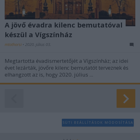
A jövő évadra kilenc bemutatóval
készül a Vígszínház
mtothorsi
•
2020. július 03.
Megtartotta évadismertetőjét a Vígszínház; az idei
évet lezárták, jövőre kilenc bemutatót terveznek és
elhangzott az is, hogy 2020. július ...
SÜTI BEÁLLÍTÁSOK MÓDOSÍTÁSA