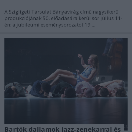
A Szigligeti Társulat Bányavirág című nagysikerű
produkciójának 50. előadására kerül sor július 11-
én: a jubileumi eseménysorozatot 19 ...
Bartók dallamok jazz-zenekarral és