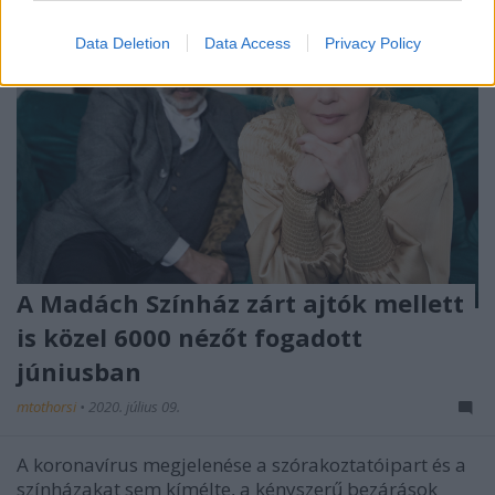
Data Deletion
Data Access
Privacy Policy
A Madách Színház zárt ajtók mellett
is közel 6000 nézőt fogadott
júniusban
mtothorsi
•
2020. július 09.
A koronavírus megjelenése a szórakoztatóipart és a
színházakat sem kímélte, a kényszerű bezárások