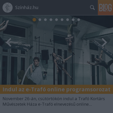
Színház.hu
Indul az e-Trafó online programsorozat
November 26-án, csütörtökön indul a Trafó Kortárs
Művészetek Háza e-Trafó elnevezésű online...