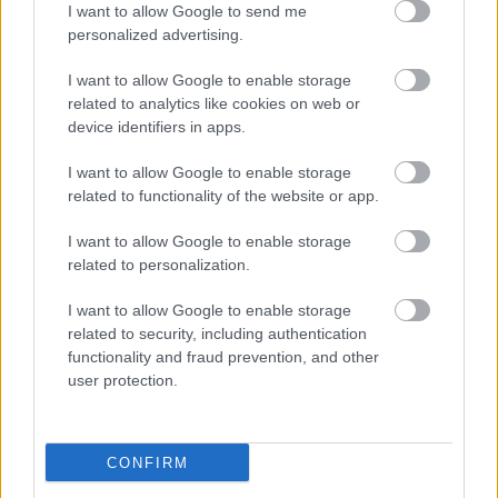
I want to allow Google to send me
personalized advertising.
I want to allow Google to enable storage
related to analytics like cookies on web or
device identifiers in apps.
I want to allow Google to enable storage
related to functionality of the website or app.
"Csak engedjenek át a határon,
I want to allow Google to enable storage
jövünk!"
related to personalization.
mtothorsi
•
2020. július 13.
I want to allow Google to enable storage
related to security, including authentication
Augusztus 21. és 29. között, a tervezett és már
functionality and fraud prevention, and other
meghirdetett versenyprogrammal, magas művészi
user protection.
értékű fesztiválkínálattal, és három workshoppal ...
CONFIRM