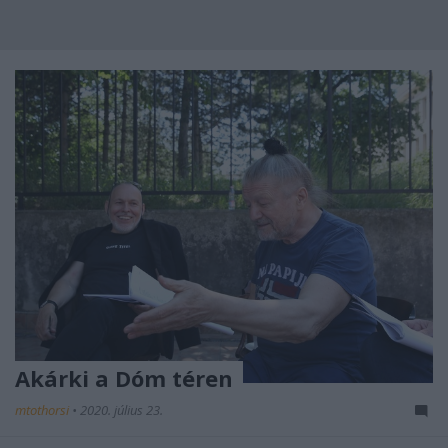
Akárki a Dóm téren
mtothorsi
•
2020. július 23.