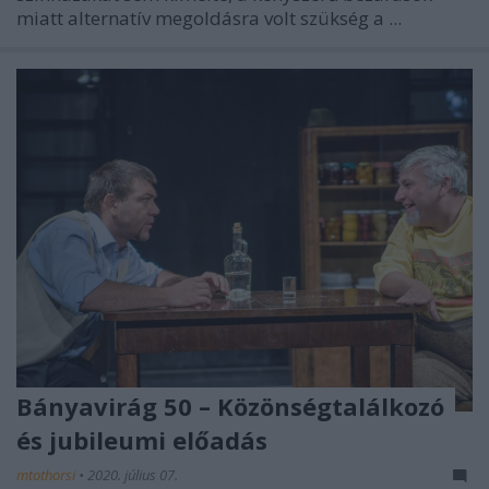
miatt alternatív megoldásra volt szükség a ...
Bányavirág 50 – Közönségtalálkozó
és jubileumi előadás
mtothorsi
•
2020. július 07.