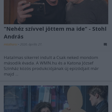
"Nehéz szívvel jöttem ma ide" - Stohl
András
mtothorsi
•
2020. április 27.
Hatalmas sikerrel indult a
Csak neked mondom
második évada. A WMN.hu és a Katona József
Színház közös produkciójának új epizódjait már
majd ...