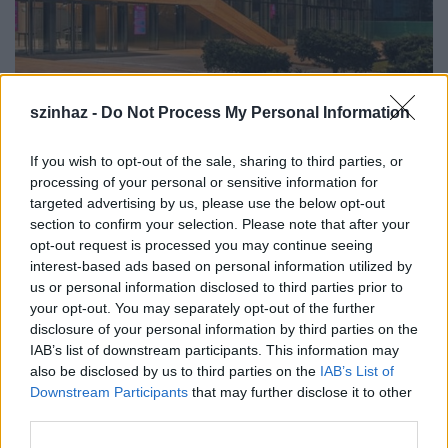
szinhaz -
Do Not Process My Personal Information
If you wish to opt-out of the sale, sharing to third parties, or
Elindult a Nemzeti Táncszínház
processing of your personal or sensitive information for
online programja
targeted advertising by us, please use the below opt-out
section to confirm your selection. Please note that after your
mtothorsi
•
2020. május 05.
opt-out request is processed you may continue seeing
interest-based ads based on personal information utilized by
us or personal information disclosed to third parties prior to
Hiányzik a kedvenc táncelőadásod? Kíváncsi vagy,
your opt-out. You may separately opt-out of the further
mit hallgatnak a táncosok és a koreográfusok? A
disclosure of your personal information by third parties on the
karanténos-koronavírusos időszakban egyre több ...
IAB’s list of downstream participants. This information may
also be disclosed by us to third parties on the
IAB’s List of
Downstream Participants
that may further disclose it to other
third parties.