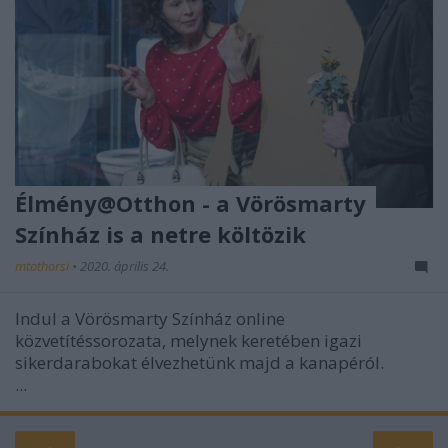
Élmény@Otthon - a Vörösmarty
Színház is a netre költözik
mtothorsi
•
2020. április 24.
Indul a Vörösmarty Színház online
közvetítéssorozata, melynek keretében igazi
sikerdarabokat élvezhetünk majd a kanapéról.
...