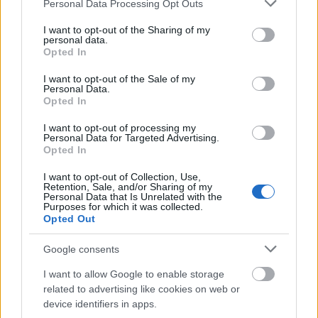
Please note that this website/app uses one or more Google
Personal Data Processing Opt Outs
services and may gather and store information including but
not limited to your visit or usage behaviour. You may click to
I want to opt-out of the Sharing of my
personal data.
grant or deny consent to Google and its third-party tags to
Opted In
use your data for below specified purposes in below Google
consent section.
I want to opt-out of the Sale of my
Personal Data.
Opted In
I want to opt-out of processing my
Personal Data for Targeted Advertising.
Opted In
Online vetítések a Vörösmarty
I want to opt-out of Collection, Use,
Retention, Sale, and/or Sharing of my
Színház Facebook-oldalán
Personal Data that Is Unrelated with the
Purposes for which it was collected.
mtothorsi
•
2020. május 04.
Opted Out
Google consents
A virtuális függöny ezen a héten is kedden és
csütörtökön libben fel a képernyők előtt, a heti
I want to allow Google to enable storage
menü: Perelj, Uram! és A fösvény.
related to advertising like cookies on web or
...
device identifiers in apps.