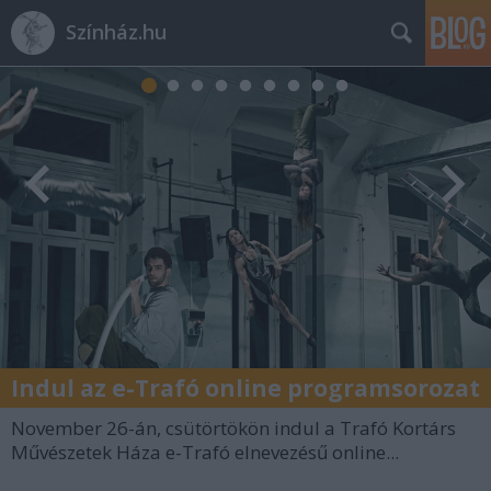
Színház.hu
Indul az e-Trafó online programsorozat
November 26-án, csütörtökön indul a Trafó Kortárs
Művészetek Háza e-Trafó elnevezésű online...