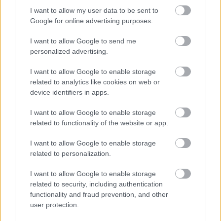
I want to allow my user data to be sent to
Google for online advertising purposes.
I want to allow Google to send me
personalized advertising.
I want to allow Google to enable storage
related to analytics like cookies on web or
device identifiers in apps.
I want to allow Google to enable storage
related to functionality of the website or app.
I want to allow Google to enable storage
related to personalization.
Bajba jutott művészeken segítenek
I want to allow Google to enable storage
társaik
related to security, including authentication
mtothorsi
•
2020. május 03.
functionality and fraud prevention, and other
user protection.
Trokán Nóra, Trokán Anna, Bata Éva, Schmied