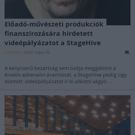
Előadó-művészeti produkciók
finanszírozására hirdetett
videópályázatot a StageHive
mtothorsi
•
2020. május 06.
A kényszerű bezártság sem tudja meggátolni a
kreatív adrenalin áramlását, a StageHive pedig úgy
döntött: videópályázatot ír ki alkotni vágyó ...