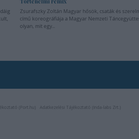
Történelmi remix
idáig
Zsurafszky Zoltán Magyar hősök, csaták és szerel
ult,
című koreográfiája a Magyar Nemzeti Táncegyütte
olyan, mit egy...
ékoztató (Port.hu)
Adatkezelési Tájékoztató (Inda-labs Zrt.)