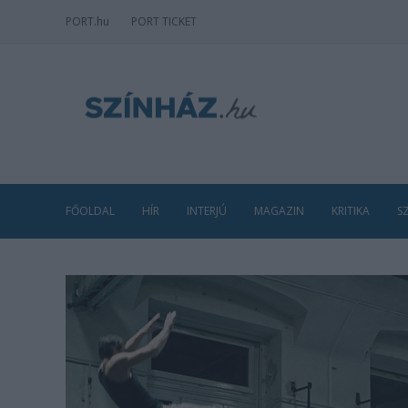
PORT
.hu
PORT TICKET
FŐOLDAL
HÍR
INTERJÚ
MAGAZIN
KRITIKA
S