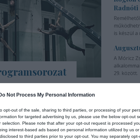
Radnóti
színházunk 
Remélhető
működhetne
is készül a 
Auguszt
A Móricz Z
alkalommal
programsorozat
29. között.
árs Művészetek Háza e-Trafó elnevezésű
a tartalmas, a digitális platformokon
Do Not Process My Personal Information
ások, online táncórák, live setek,
to opt-out of the sale, sharing to third parties, or processing of your per
formation for targeted advertising by us, please use the below opt-out s
INTERJÚ
r selection. Please note that after your opt-out request is processed y
eing interest-based ads based on personal information utilized by us or
disclosed to third parties prior to your opt-out. You may separately opt-