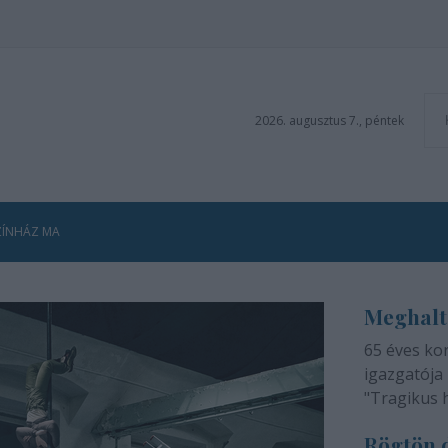
2026. augusztus 7., péntek
ZÍNHÁZ MA
Meghalt
65 éves ko
igazgatója 
"Tragikus 
méltatlan 
Rögtön d
adjuk tudtá