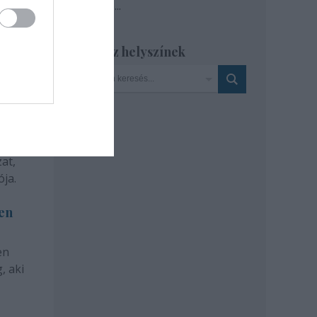
Tovább
...
Szinház helyszínek
at,
ja.
len
en
, aki