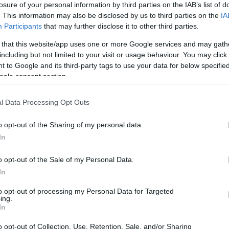
losure of your personal information by third parties on the IAB’s list of
. This information may also be disclosed by us to third parties on the
IA
Participants
that may further disclose it to other third parties.
 that this website/app uses one or more Google services and may gath
including but not limited to your visit or usage behaviour. You may click 
 to Google and its third-party tags to use your data for below specifi
Sodró Eliza: "Színészként a katarzist nem
ogle consent section.
tudjuk garantálni"
l Data Processing Opt Outs
„Ilyen rendkívüli és teljesen egyedi helyzette
még nem kellett szembenéznünk.”
o opt-out of the Sharing of my personal data.
ok
Az Előadóművészi Jogvédő Iroda saját forrásából se
In
pad!
azokat az előadóművészeket, akik a koronavírus
o opt-out of the Sale of my Personal Data.
terjedését megakadályozó és érthető kormányzati
In
intézkedések mentén az elmaradó előadásaik miatt.
to opt-out of processing my Personal Data for Targeted
Őze Áron: „a színház élő műfaj, amelynek var
ing.
In
a művész és néző közvetlen találkozásában rej
o opt-out of Collection, Use, Retention, Sale, and/or Sharing
A Bartók Kamaraszínház és Művészetek Háza