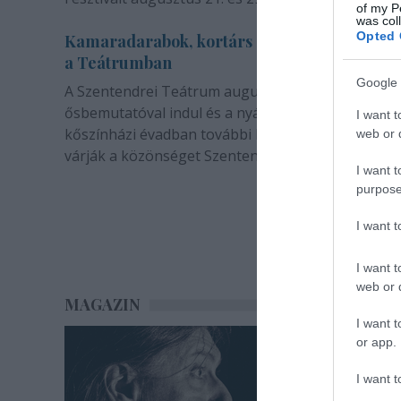
of my P
was col
Opted 
Kamaradarabok, kortárs drámák, koncertsz
a Teátrumban
Google 
A Szentendrei Teátrum augusztusban két
ősbemutatóval indul és a nyár végével sem zárul. 
I want t
kőszínházi évadban további bemutatók és előadá
web or d
várják a közönséget Szentendrén.
I want t
purpose
I want 
I want t
web or d
MAGAZIN
I want t
or app.
I want t