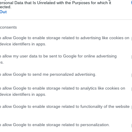
ersonal Data that Is Unrelated with the Purposes for which it
Magyarországon elsőként előleget fizet jövedelem
lected.
Out
ínház
nélkül maradt színészeinek a koronavírus-járvány 
bevezetett korlátozások időszaka alatt.
consents
Kovács András Péter: „Mindig átéreztem a
A
o allow Google to enable storage related to advertising like cookies on
humoristák társadalmi felelősségvállalásána
sok
evice identifiers in apps.
fontosságát”
Az országban az elsők között és talán a
o allow my user data to be sent to Google for online advertising
leghatásosabban szólította meg az embereket a
s.
koronavírus-járvány megfékezése érdekében Ková
András Péter karantén slágerével, amely pillanatok
to allow Google to send me personalized advertising.
alatt az...
o allow Google to enable storage related to analytics like cookies on
evice identifiers in apps.
KRITIKA
o allow Google to enable storage related to functionality of the website
o allow Google to enable storage related to personalization.