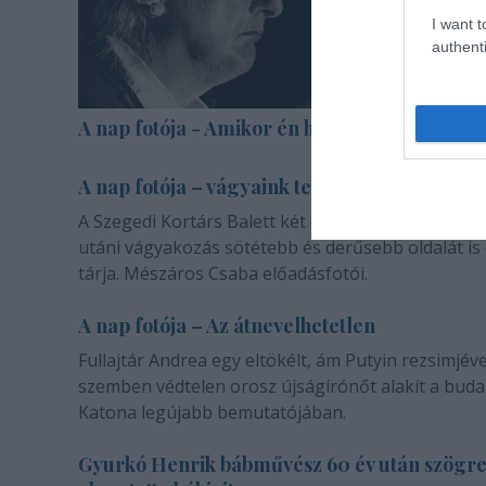
I want t
authenti
A nap fotója - Amikor én halott voltam
A nap fotója – vágyaink természetéről
A Szegedi Kortárs Balett két darabja a másik emb
utáni vágyakozás sötétebb és derűsebb oldalát is
tárja. Mészáros Csaba előadásfotói.
A nap fotója – Az átnevelhetetlen
Fullajtár Andrea egy eltökélt, ám Putyin rezsimjéve
szemben védtelen orosz újságírónőt alakít a buda
Katona legújabb bemutatójában.
Gyurkó Henrik bábművész 60 év után szögr