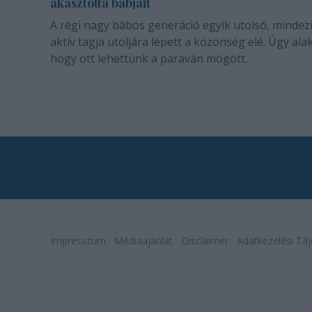
akasztotta bábjait
A régi nagy bábos generáció egyik utolsó, mindez
aktív tagja utoljára lépett a közönség elé. Úgy alak
hogy ott lehettünk a paraván mögött.
Impresszum
Médiaajánlat
Disclaimer
Adatkezelési Táj