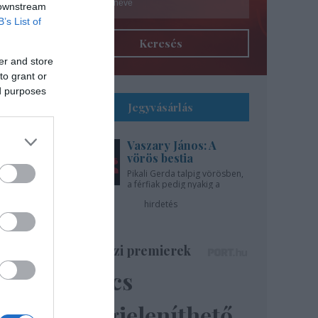
 downstream
B’s List of
Keresés
er and store
to grant or
ed purposes
Jegyvásárlás
Vaszary János: A
l
vörös bestia
Pikali Gerda talpig vörösben,
a férfiak pedig nyakig a
gíti
pácban - az Újszínházban!
hirdetés
..
Színházi premierek
Nincs
ázsa
lik”
megjeleníthető