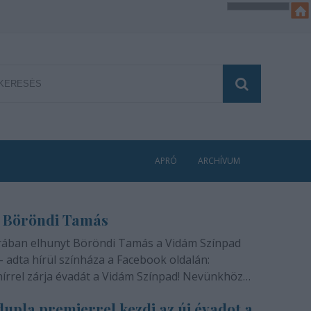
APRÓ
ARCHÍVUM
 Böröndi Tamás
rában elhunyt Böröndi Tamás a Vidám Színpad
- adta hírül színháza a Facebook oldalán:
hírrel zárja évadát a Vidám Színpad! Nevünkhöz
módon, szívünkben gyógyíthatatlan fájdalommal
upla premierrel kezdi az új évadot a
ra rajongóinak a felfoghatatlan hírt, hogy