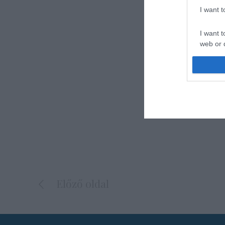
I want 
I want t
web or d
I want t
or app.
I want t
I want t
authenti
Előző oldal