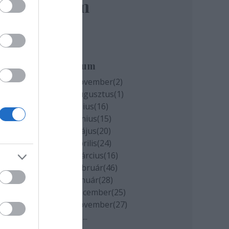
elem
Archívum
2020 november
(
2
)
2020 augusztus
(
1
)
2020 július
(
16
)
2020 június
(
15
)
2020 május
(
20
)
2020 április
(
24
)
2020 március
(
16
)
2020 február
(
46
)
2020 január
(
28
)
2019 december
(
25
)
2019 november
(
27
)
Tovább
...