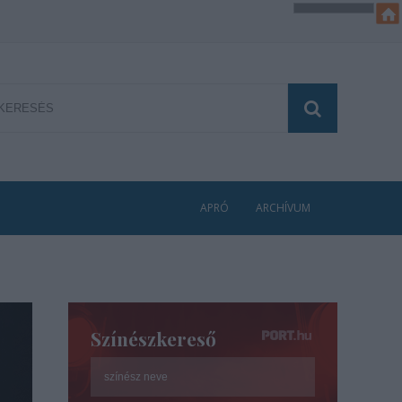
APRÓ
ARCHÍVUM
Színészkereső