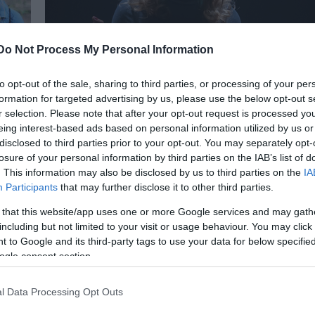
Do Not Process My Personal Information
„Mintha Észak-Koreában élnénk” – Interjú
to opt-out of the sale, sharing to third parties, or processing of your per
Petrik Andreával
formation for targeted advertising by us, please use the below opt-out s
, a
Műszemekről, szereposztó díványokról és a
r selection. Please note that after your opt-out request is processed y
k
Radnótiban kiplakátolt Népszabadságokról is kérd
eing interest-based ads based on personal information utilized by us or
a színésznőt a Magyar Narancs.
disclosed to third parties prior to your opt-out. You may separately opt-
losure of your personal information by third parties on the IAB’s list of
. This information may also be disclosed by us to third parties on the
IA
Participants
that may further disclose it to other third parties.
 that this website/app uses one or more Google services and may gath
including but not limited to your visit or usage behaviour. You may click 
 to Google and its third-party tags to use your data for below specifi
ogle consent section.
l Data Processing Opt Outs