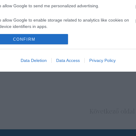
to allow Google to send me personalized advertising.
o allow Google to enable storage related to analytics like cookies on
evice identifiers in apps.
o allow Google to enable storage related to functionality of the website
CONFIRM
o allow Google to enable storage related to personalization.
Data Deletion
Data Access
Privacy Policy
o allow Google to enable storage related to security, including
cation functionality and fraud prevention, and other user protection.
Következő oldal