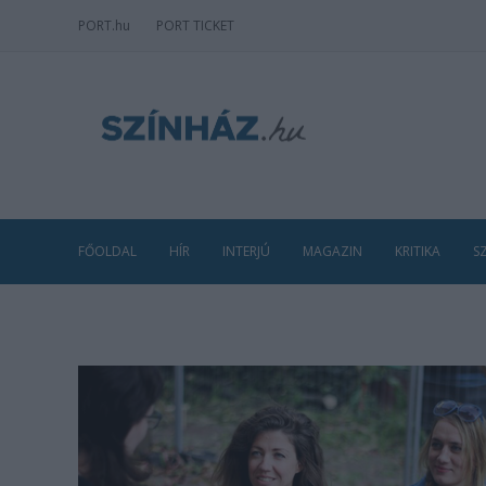
PORT
.hu
PORT TICKET
FŐOLDAL
HÍR
INTERJÚ
MAGAZIN
KRITIKA
S