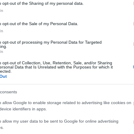
o opt-out of the Sharing of my personal data.
In
o opt-out of the Sale of my Personal Data.
In
adra a
to opt-out of processing my Personal Data for Targeted
ésével
ing.
In
o opt-out of Collection, Use, Retention, Sale, and/or Sharing
ersonal Data that Is Unrelated with the Purposes for which it
lected.
Out
consents
o allow Google to enable storage related to advertising like cookies on
evice identifiers in apps.
o allow my user data to be sent to Google for online advertising
s.