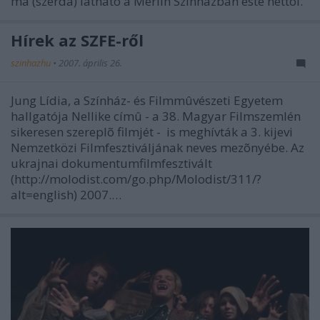
ma (szerda) látható a Merlin Színházban este héttõl.
Hírek az SZFE-ről
szinhazhu
•
2007. április 26.
Jung Lídia, a Színház- és Filmmûvészeti Egyetem
hallgatója Nellike címû - a 38. Magyar Filmszemlén
sikeresen szereplõ filmjét - is meghívták a 3. kijevi
Nemzetközi Filmfesztiváljának neves mezõnyébe. Az
ukrajnai dokumentumfilmfesztivált
(http://molodist.com/go.php/Molodist/311/?
alt=english) 2007.…