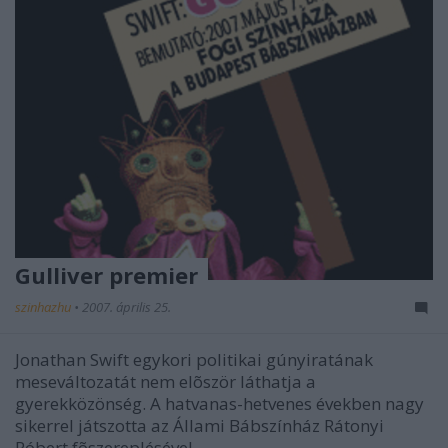
Gulliver premier
szinhazhu
•
2007. április 25.
Jonathan Swift egykori politikai gúnyiratának
meseváltozatát nem elõször láthatja a
gyerekközönség. A hatvanas-hetvenes években nagy
sikerrel játszotta az Állami Bábszínház Rátonyi
Róbert fõszereplésével.