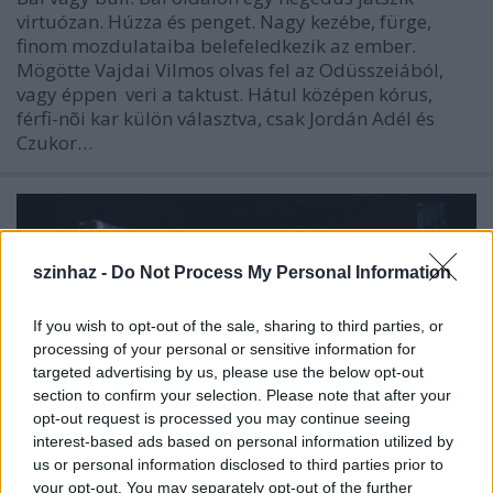
virtuózan. Húzza és penget. Nagy kezébe, fürge,
finom mozdulataiba belefeledkezik az ember.
Mögötte Vajdai Vilmos olvas fel az Odüsszeiából,
vagy éppen veri a taktust. Hátul középen kórus,
férfi-nõi kar külön választva, csak Jordán Adél és
Czukor…
szinhaz -
Do Not Process My Personal Information
If you wish to opt-out of the sale, sharing to third parties, or
processing of your personal or sensitive information for
targeted advertising by us, please use the below opt-out
section to confirm your selection. Please note that after your
opt-out request is processed you may continue seeing
interest-based ads based on personal information utilized by
us or personal information disclosed to third parties prior to
your opt-out. You may separately opt-out of the further