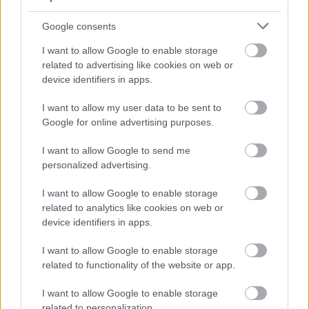
Google consents
I want to allow Google to enable storage
Nana
related to advertising like cookies on web or
device identifiers in apps.
szinhazhu
•
2007. április 25.
I want to allow my user data to be sent to
Szerb Antal azt jósolta, hogy: "Zolából az él tovább,
Google for online advertising purposes.
ami nem naturalista, a hugói bõség és a latin
I want to allow Google to send me
életszeretet. Mert Zolának csak a világnézete
personalized advertising.
pesszimista, világérzése nem az".
I want to allow Google to enable storage
related to analytics like cookies on web or
device identifiers in apps.
I want to allow Google to enable storage
related to functionality of the website or app.
I want to allow Google to enable storage
related to personalization.