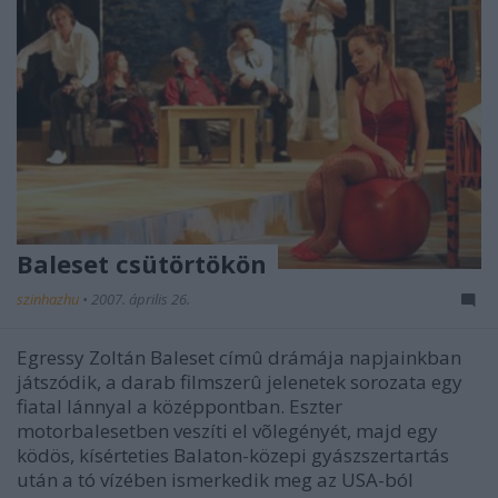
Baleset csütörtökön
szinhazhu
•
2007. április 26.
Egressy Zoltán Baleset címû drámája napjainkban
játszódik, a darab filmszerû jelenetek sorozata egy
fiatal lánnyal a középpontban. Eszter
motorbalesetben veszíti el võlegényét, majd egy
ködös, kísérteties Balaton-közepi gyászszertartás
után a tó vízében ismerkedik meg az USA-ból