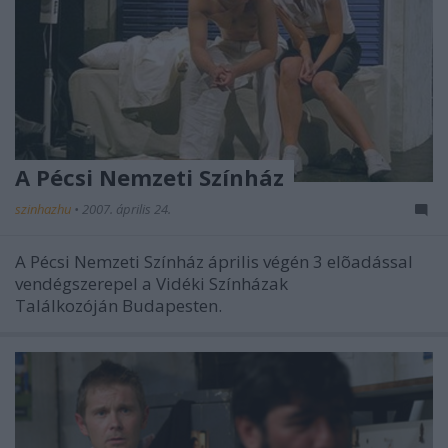
A Pécsi Nemzeti Színház
szinhazhu
•
2007. április 24.
A Pécsi Nemzeti Színház április végén 3 elõadással
vendégszerepel a Vidéki Színházak
Találkozóján Budapesten.