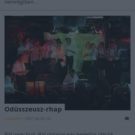
nemrégiben…
Odüsszeusz-rhap
szinhazhu
•
2007. április 26.
Bál vagy buli. Bal oldalon egy hegedûs játszik