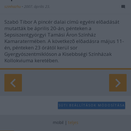
szinhazhu
•
2007. április 23.
Szabó Tibor A pincér dalai címû egyéni elõadását
mutatták be április 20-án, pénteken a
Sepsiszentgyörgyi Tamási Áron Színház
Kamaratermében. A következõ elõadásra május 11-
én, pénteken 23 órától kerül sor
Gyergyószentmiklóson a Kisebbségi Színházak
Kollokviuma keretében.
SÜTI BEÁLLÍTÁSOK MÓDOSÍTÁSA
mobil
|
teljes