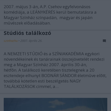
2007. május 3-án, A.P. Csehov egyfelvonásos
komédiája, a LEÁNYKÉRÉS kerül bemutatásra a
Magyar Színház színpadán, magyar és japán
mûvészek elõadásában.
Stúdiós találkozó
szinhazhu
•
2007. április 26.
A NEMZETI STÚDIÓ és a SZÍNIAKADÉMIA egykori
növendékeinek és tanárainak összejövetelét rendezi
meg a Magyar Színház 2007. április 30-án,
hétfõn. A találkozó keretében tisztelegnek a 20
esztendeje elhunyt BODNÁR SÁNDOR életmûve elõtt,
továbbá kötetlen esti beszélgetés NAGY
TALÁLKOZÁSOK címmel, a…