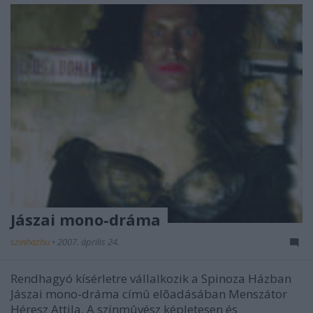
Jászai mono-dráma
szinhazhu
•
2007. április 24.
Rendhagyó kísérletre vállalkozik a Spinoza Házban
Jászai mono-dráma címû elõadásában Menszátor
Héresz Attila. A színmûvész képletesen és