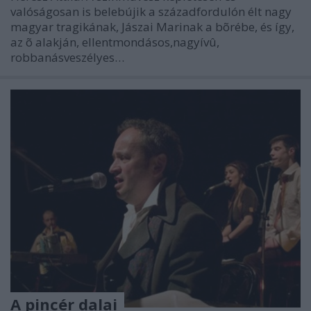
valóságosan is belebújik a századfordulón élt nagy
magyar tragikának, Jászai Marinak a bõrébe, és így,
az õ alakján, ellentmondásos,nagyívû,
robbanásveszélyes…
A pincér dalai