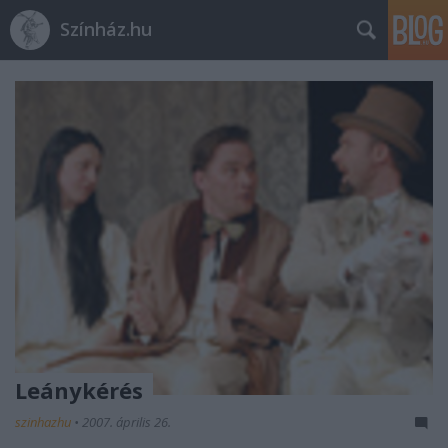
Színház.hu
Leánykérés
szinhazhu
•
2007. április 26.