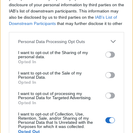
disclosure of your personal information by third parties on the
Kazamaták utoljára
IAB’s list of downstream participants. This information may
also be disclosed by us to third parties on the
IAB’s List of
szinhazhu
•
2007. április 25.
Downstream Participants
that may further disclose it to other
third parties.
Április 26-án este 7 órától utoljára látható a
Please note that this website/app uses one or more Google
Katonában Papp András-Térey János: Kazamaták
Personal Data Processing Opt Outs
services and may gather and store information including but
címû elõadása. A Gothár Péter rendezte darab kerek
not limited to your visit or usage behaviour. You may click to
I want to opt-out of the Sharing of my
egy évig volt repertoáron.
personal data.
grant or deny consent to Google and its third-party tags to
Opted In
use your data for below specified purposes in below Google
consent section.
I want to opt-out of the Sale of my
Personal Data.
Opted In
I want to opt-out of processing my
Personal Data for Targeted Advertising.
Opted In
I want to opt-out of Collection, Use,
Retention, Sale, and/or Sharing of my
Personal Data that Is Unrelated with the
Purposes for which it was collected.
Opted Out