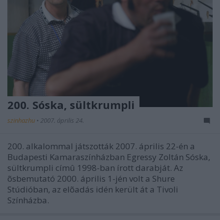
200. Sóska, sültkrumpli
szinhazhu
•
2007. április 24.
200. alkalommal játszották 2007. április 22-én a
Budapesti Kamaraszínházban Egressy Zoltán Sóska,
sültkrumpli címû 1998-ban írott darabját. Az
õsbemutató 2000. április 1-jén volt a Shure
Stúdióban, az elõadás idén került át a Tivoli
Színházba.