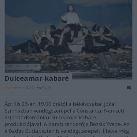
Dulceamar-kabaré
szinhazhu
•
2007. április 26.
Április 29-én, 19.00 órától a békéscsabai Jókai
Színházban vendégszerepel a Constantai Nemzeti
Színház (Románia) Dulceamar-kabaré
produkciójával. A darab rendezõje Bozsik Yvette. Az
elõadás Budapesten is vendégszerepelt, illetve még