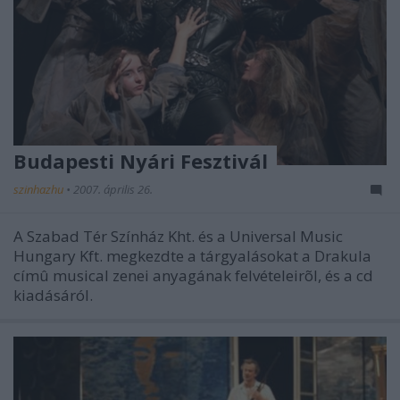
Budapesti Nyári Fesztivál
szinhazhu
•
2007. április 26.
A Szabad Tér Színház Kht. és a Universal Music
Hungary Kft. megkezdte a tárgyalásokat a Drakula
címû musical zenei anyagának felvételeirõl, és a cd
kiadásáról.