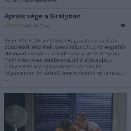
Április vége a Sirályban
szinhazhu
•
2007. április 25.
25-én 21h és 26-án 20h-tól Hajsza-Versek a Plath
dossziéból (részletek www.siraly.co.hu ) Koreografált
videoperformansz a költőházaspár verseire Sylvia
Plath kilenc éves korában veszíti el édesapját, -
hiánya élete végéig nyomasztja. Az alkotói
folyamatban, férfiaknál, könyvekben keres támaszt, -
…