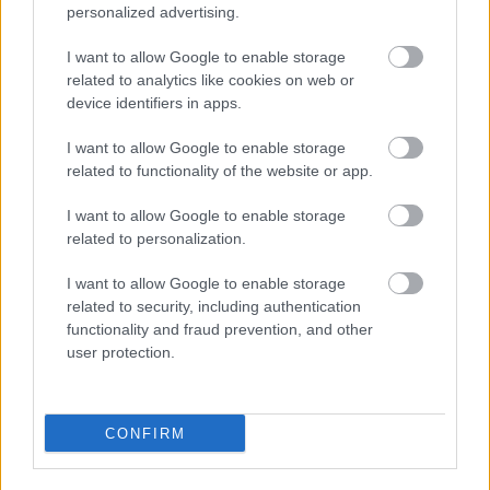
personalized advertising.
I want to allow Google to enable storage
related to analytics like cookies on web or
device identifiers in apps.
I want to allow Google to enable storage
related to functionality of the website or app.
I want to allow Google to enable storage
related to personalization.
I want to allow Google to enable storage
related to security, including authentication
functionality and fraud prevention, and other
Indul a Vígszínház podcast
user protection.
csatornája
mtothorsi
•
2020. május 15.
CONFIRM
Víg Podcast néven új műsort indít a Vígszínház. A