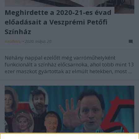
Meghirdette a 2020-21-es évad
előadásait a Veszprémi Petőfi
Színház
mtothorsi
•
2020. május 20.
Néhány nappal ezelőtt még varróműhelyként
funkcionált a színház előcsarnoka, ahol több mint 13
ezer maszkot gyártottak az elmúlt hetekben, most ...