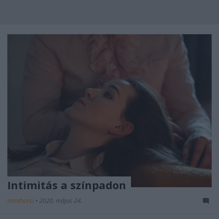
Intimitás a színpadon
mtothorsi
•
2020. május 24.