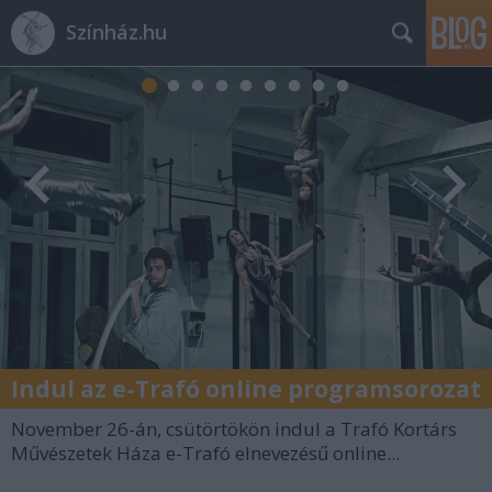
Színház.hu
Indul az e-Trafó online programsorozat
November 26-án, csütörtökön indul a Trafó Kortárs
Művészetek Háza e-Trafó elnevezésű online...