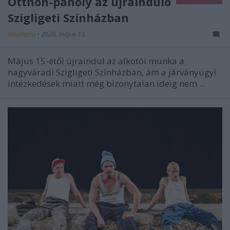
Otthon-páholy az újrainduló
Szigligeti Színházban
mtothorsi
•
2020. május 13.
Május 15-étől újraindul az alkotói munka a
nagyváradi Szigligeti Színházban, ám a járványügyi
intézkedések miatt még bizonytalan ideig nem ...