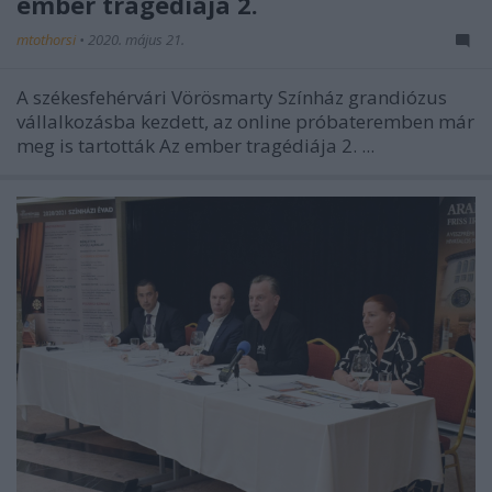
ember tragédiája 2.
mtothorsi
•
2020. május 21.
A székesfehérvári Vörösmarty Színház grandiózus
vállalkozásba kezdett, az online próbateremben már
meg is tartották
Az ember tragédiája 2.
...