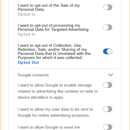
consent section.
I want to opt-out of the Sale of my
Personal Data.
Opted In
I want to opt-out of processing my
Personal Data for Targeted Advertising.
Opted In
I want to opt-out of Collection, Use,
Retention, Sale, and/or Sharing of my
Personal Data that Is Unrelated with the
Purposes for which it was collected.
Opted Out
Egy elfeledett műfajt éleszt újra a
Szegedi Nemzeti Színház
Google consents
mtothorsi
•
2020. május 18.
I want to allow Google to enable storage
related to advertising like cookies on web or
device identifiers in apps.
Szegezdi Róbert vezetésével Valentyin Katajev A kör
négyszögesítése című művéből készült hangjáték a
I want to allow my user data to be sent to
Szegedi Nemzeti Színházban.
Google for online advertising purposes.
...
I want to allow Google to send me