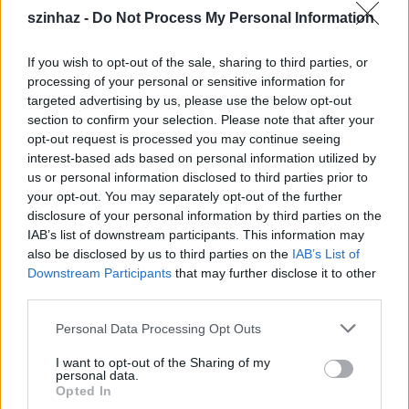
szinhaz -
Do Not Process My Personal Information
If you wish to opt-out of the sale, sharing to third parties, or
processing of your personal or sensitive information for
targeted advertising by us, please use the below opt-out
Így (nem) játszunk mi! - újabb résszel
section to confirm your selection. Please note that after your
opt-out request is processed you may continue seeing
jelentkezik a Körúti Színház
interest-based ads based on personal information utilized by
us or personal information disclosed to third parties prior to
mtothorsi
•
2020. május 19.
your opt-out. You may separately opt-out of the further
disclosure of your personal information by third parties on the
A Körúti Színház Így (nem) játszunk mi! című
IAB’s list of downstream participants. This information may
internetes magazinműsorának soron következő
also be disclosed by us to third parties on the
IAB’s List of
adása már elérhető a Youtube-on.
Downstream Participants
that may further disclose it to other
...
third parties.
Please note that this website/app uses one or more Google
Personal Data Processing Opt Outs
services and may gather and store information including but
not limited to your visit or usage behaviour. You may click to
I want to opt-out of the Sharing of my
personal data.
grant or deny consent to Google and its third-party tags to
Opted In
use your data for below specified purposes in below Google