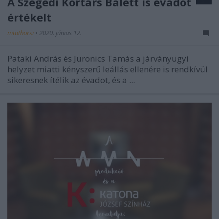
A Szegedi Kortárs Balett is évadot
értékelt
mtothorsi
•
2020. június 12.
Pataki András és Juronics Tamás a járványügyi
helyzet miatti kényszerű leállás ellenére is rendkívül
sikeresnek ítélik az évadot, és a ...