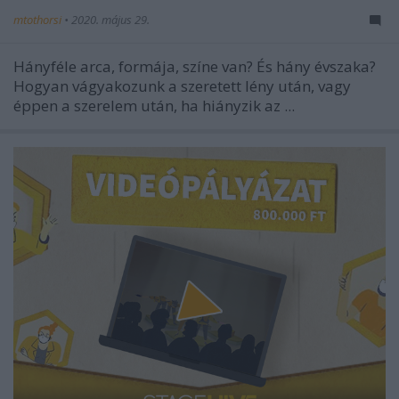
mtothorsi
•
2020. május 29.
Hányféle arca, formája, színe van? És hány évszaka?
Hogyan vágyakozunk a szeretett lény után, vagy
éppen a szerelem után, ha hiányzik az ...