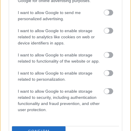
Google for online advertising purposes.
I want to allow Google to send me
personalized advertising.
I want to allow Google to enable storage
related to analytics like cookies on web or
device identifiers in apps.
I want to allow Google to enable storage
related to functionality of the website or app.
I want to allow Google to enable storage
related to personalization.
A pestisjárvány és a koronavírus
I want to allow Google to enable storage
related to security, including authentication
színháztörténeti találkozása
functionality and fraud prevention, and other
user protection.
mtothorsi
•
2020. június 02.
Csákányi Eszter és Kulka János is kamerát ragad a