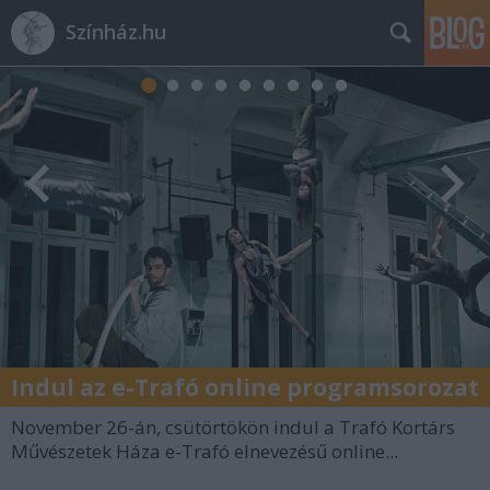
Színház.hu
Indul az e-Trafó online programsorozat
November 26-án, csütörtökön indul a Trafó Kortárs
Művészetek Háza e-Trafó elnevezésű online...