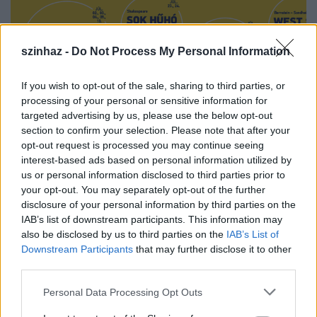
szinhaz -
Do Not Process My Personal Information
If you wish to opt-out of the sale, sharing to third parties, or
processing of your personal or sensitive information for
Jövőbe tekint a Szegedi Szabadtéri
targeted advertising by us, please use the below opt-out
Játékok
section to confirm your selection. Please note that after your
opt-out request is processed you may continue seeing
mtothorsi
•
2020. június 08.
interest-based ads based on personal information utilized by
us or personal information disclosed to third parties prior to
your opt-out. You may separately opt-out of the further
Nehéz időszak áll a Szegedi Szabadtéri Játékok
disclosure of your personal information by third parties on the
mögött, hiszen a koronavírus-járvány miatt a Dóm
IAB’s list of downstream participants. This information may
téri előadásokat le kellett mondaniuk.
also be disclosed by us to third parties on the
IAB’s List of
...
Downstream Participants
that may further disclose it to other
third parties.
Please note that this website/app uses one or more Google
Personal Data Processing Opt Outs
services and may gather and store information including but