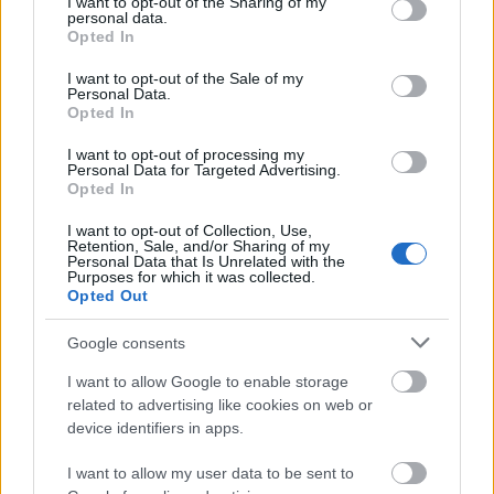
not limited to your visit or usage behaviour. You may click to
I want to opt-out of the Sharing of my
personal data.
grant or deny consent to Google and its third-party tags to
Opted In
use your data for below specified purposes in below Google
consent section.
I want to opt-out of the Sale of my
Personal Data.
Opted In
I want to opt-out of processing my
Personal Data for Targeted Advertising.
Opted In
I want to opt-out of Collection, Use,
Retention, Sale, and/or Sharing of my
Personal Data that Is Unrelated with the
Történelmi tanulmány a trianoni
Purposes for which it was collected.
Opted Out
békediktátum 100. évfordulójára
mtothorsi
•
2020. június 04.
Google consents
I want to allow Google to enable storage
A Magyar Kanizsai Udvari Kamaraszínház társulata
related to advertising like cookies on web or
ez alkalomra különleges ötlettel rukkolt elő: Horváth
device identifiers in apps.
Jenő történész
A Milleniumtól ...
I want to allow my user data to be sent to