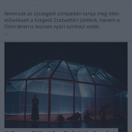
Nemcsak az újszegedi színpadán tartja meg idén
előadásait a Szegedi Szabadtéri Játékok, hanem a
Dóm téren is lesznek nyári színházi esték.
...