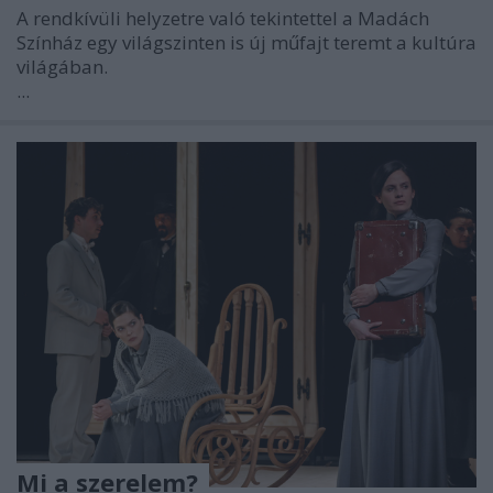
A rendkívüli helyzetre való tekintettel a Madách
Színház egy világszinten is új műfajt teremt a kultúra
világában.
...
Mi a szerelem?