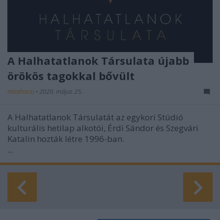
A Halhatatlanok Társulata újabb
örökös tagokkal bővült
mtothorsi
•
2020. május 25.
A Halhatatlanok Társulatát az egykori Stúdió
kulturális hetilap alkotói, Érdi Sándor és Szegvári
Katalin hozták létre 1996-ban.
...