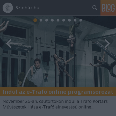
Színház.hu
Indul az e-Trafó online programsorozat
November 26-án, csütörtökön indul a Trafó Kortárs
Művészetek Háza e-Trafó elnevezésű online...