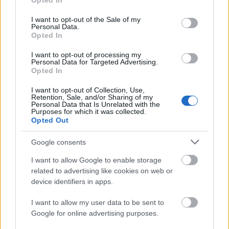
Opted In
use your data for below specified purposes in below Google
consent section.
I want to opt-out of the Sale of my
Personal Data.
Opted In
I want to opt-out of processing my
Personal Data for Targeted Advertising.
Opted In
TáncPark - Nyáresti táncélmény
I want to opt-out of Collection, Use,
Retention, Sale, and/or Sharing of my
Personal Data that Is Unrelated with the
élőben
Purposes for which it was collected.
Opted Out
mtothorsi
•
2020. június 24.
Google consents
Flamenco, tangó, kortárs és hagyományőrző magyar
I want to allow Google to enable storage
táncok júliusban Buda legnagyobb, ikonikus
related to advertising like cookies on web or
rendezvényhelyszínén, a Millenárison.
device identifiers in apps.
...
I want to allow my user data to be sent to
Google for online advertising purposes.