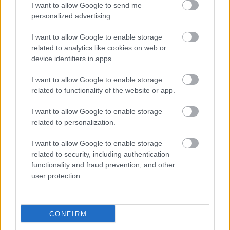
I want to allow Google to send me
personalized advertising.
I want to allow Google to enable storage
related to analytics like cookies on web or
device identifiers in apps.
I want to allow Google to enable storage
related to functionality of the website or app.
I want to allow Google to enable storage
related to personalization.
Kaszás Attila-díj - elindult a
I want to allow Google to enable storage
közönségszavazás
related to security, including authentication
functionality and fraud prevention, and other
mtothorsi
•
2020. június 23.
user protection.
Már lehet szavazni a Kaszás Attila-díj jelöltjeire:
Csankó Zoltánra (Győri Nemzeti Színház), Földes
CONFIRM
Tamásra (Budapesti Operettszínház) és ...