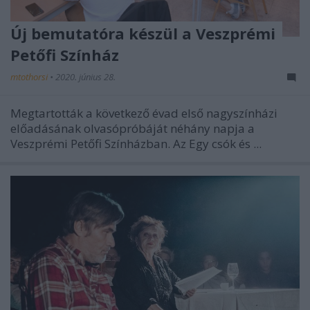
Új bemutatóra készül a Veszprémi
Petőfi Színház
mtothorsi
•
2020. június 28.
Megtartották a következő évad első nagyszínházi
előadásának olvasópróbáját néhány napja a
Veszprémi Petőfi Színházban. Az Egy csók és ...