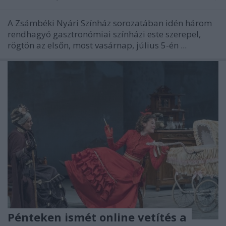
A Zsámbéki Nyári Színház sorozatában idén három
rendhagyó gasztronómiai színházi este szerepel,
rögtön az elsőn, most vasárnap, július 5-én ...
Pénteken ismét online vetítés a