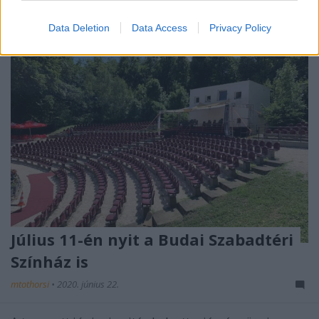
Data Deletion
Data Access
Privacy Policy
Július 11-én nyit a Budai Szabadtéri
Színház is
mtothorsi
•
2020. június 22.