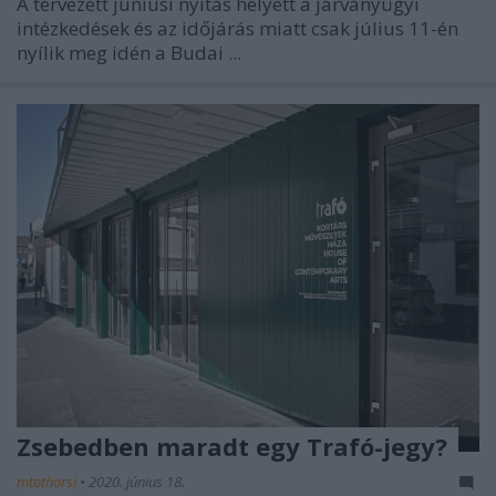
A tervezett júniusi nyitás helyett a járványügyi
intézkedések és az időjárás miatt csak július 11-én
nyílik meg idén a Budai ...
Zsebedben maradt egy Trafó-jegy?
mtothorsi
•
2020. június 18.