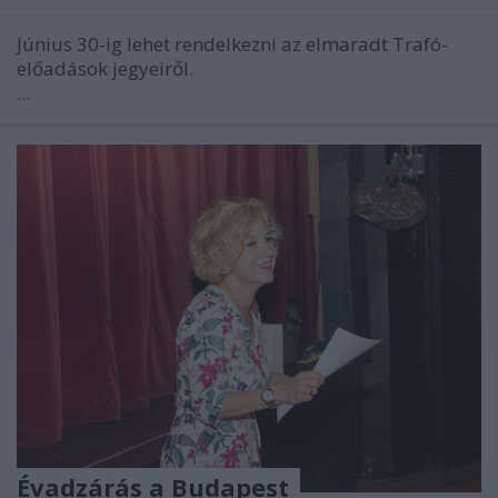
Június 30-ig lehet rendelkezni az elmaradt Trafó-
előadások jegyeiről.
...
Évadzárás a Budapest