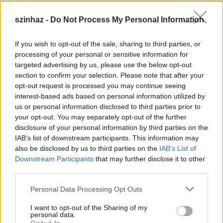
szinhaz -
Do Not Process My Personal Information
If you wish to opt-out of the sale, sharing to third parties, or
Július 5-én indul a Zsámbéki Nyári
processing of your personal or sensitive information for
targeted advertising by us, please use the below opt-out
Színház
section to confirm your selection. Please note that after your
opt-out request is processed you may continue seeing
mtothorsi
•
2020. június 26.
interest-based ads based on personal information utilized by
us or personal information disclosed to third parties prior to
A frissen felújított Zichy-kastély sajátos
your opt-out. You may separately opt-out of the further
atmoszférájú, nyitott belső udvarán álló színpadra
disclosure of your personal information by third parties on the
tervezik idén az előadások java részét, de lesz ...
IAB’s list of downstream participants. This information may
also be disclosed by us to third parties on the
IAB’s List of
Downstream Participants
that may further disclose it to other
third parties.
Please note that this website/app uses one or more Google
Personal Data Processing Opt Outs
services and may gather and store information including but
not limited to your visit or usage behaviour. You may click to
I want to opt-out of the Sharing of my
personal data.
grant or deny consent to Google and its third-party tags to