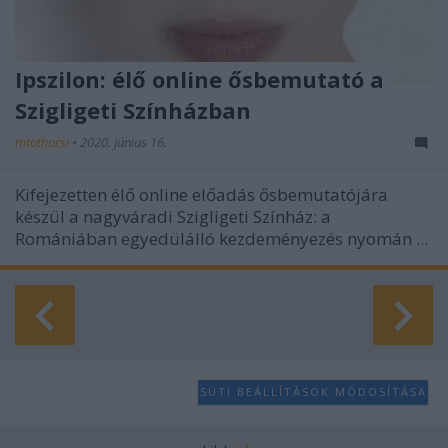
Ipszilon: élő online ősbemutató a
Szigligeti Színházban
mtothorsi
•
2020. június 16.
Kifejezetten élő online előadás ősbemutatójára
készül a nagyváradi Szigligeti Színház: a
Romániában egyedülálló kezdeményezés nyomán ...
SÜTI BEÁLLÍTÁSOK MÓDOSÍTÁSA