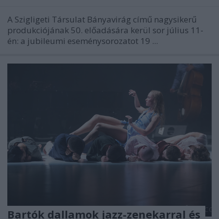
A Szigligeti Társulat Bányavirág című nagysikerű
produkciójának 50. előadására kerül sor július 11-
én: a jubileumi eseménysorozatot 19 ...
Bartók dallamok jazz-zenekarral és