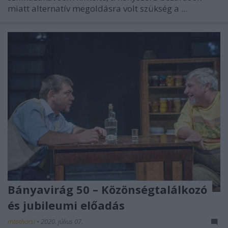
miatt alternatív megoldásra volt szükség a ...
Bányavirág 50 – Közönségtalálkozó
és jubileumi előadás
mtothorsi
•
2020. július 07.