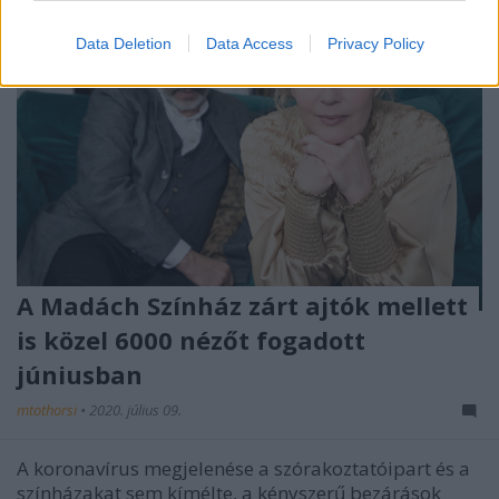
Data Deletion
Data Access
Privacy Policy
A Madách Színház zárt ajtók mellett
is közel 6000 nézőt fogadott
júniusban
mtothorsi
•
2020. július 09.
A koronavírus megjelenése a szórakoztatóipart és a
színházakat sem kímélte, a kényszerű bezárások