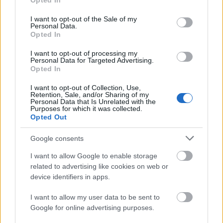
Opted In
use your data for below specified purposes in below Google
consent section.
I want to opt-out of the Sale of my
Personal Data.
Opted In
I want to opt-out of processing my
Personal Data for Targeted Advertising.
„Csonka évadot zárni nem felemelő
Opted In
érzés"
I want to opt-out of Collection, Use,
Retention, Sale, and/or Sharing of my
mtothorsi
•
2020. július 15.
Personal Data that Is Unrelated with the
Purposes for which it was collected.
Opted Out
Megtartotta évadzáró társulati ülését a Tomcsa
Sándor Színház. A világjárvány próbára tette az
Google consents
egész társulatot, de ennek ellenére ...
I want to allow Google to enable storage
related to advertising like cookies on web or
device identifiers in apps.
I want to allow my user data to be sent to
Google for online advertising purposes.