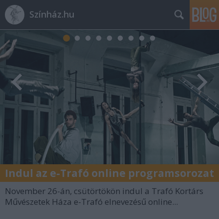
Színház.hu
Indul az e-Trafó online programsorozat
November 26-án, csütörtökön indul a Trafó Kortárs
Művészetek Háza e-Trafó elnevezésű online...