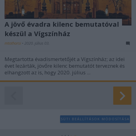
A jövő évadra kilenc bemutatóval
készül a Vígszínház
mtothorsi
•
2020. július 03.
Megtartotta évadismertetőjét a Vígszínház; az idei
évet lezárták, jövőre kilenc bemutatót terveznek és
elhangzott az is, hogy 2020. július ...
SÜTI BEÁLLÍTÁSOK MÓDOSÍTÁSA