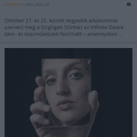
mtothorsi
•
2020. július 22.
Október 21. és 25. között negyedik alkalommal
szervezi meg a Szigligeti Színház az Infinite Dance
tánc- és összművészeti fesztivált – amennyiben ...