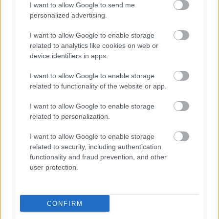
I want to allow Google to send me
personalized advertising.
I want to allow Google to enable storage
related to analytics like cookies on web or
device identifiers in apps.
I want to allow Google to enable storage
related to functionality of the website or app.
"Csak engedjenek át a határon,
I want to allow Google to enable storage
jövünk!"
related to personalization.
mtothorsi
•
2020. július 13.
I want to allow Google to enable storage
related to security, including authentication
Augusztus 21. és 29. között, a tervezett és már
functionality and fraud prevention, and other
meghirdetett versenyprogrammal, magas művészi
user protection.
értékű fesztiválkínálattal, és három workshoppal ...
CONFIRM