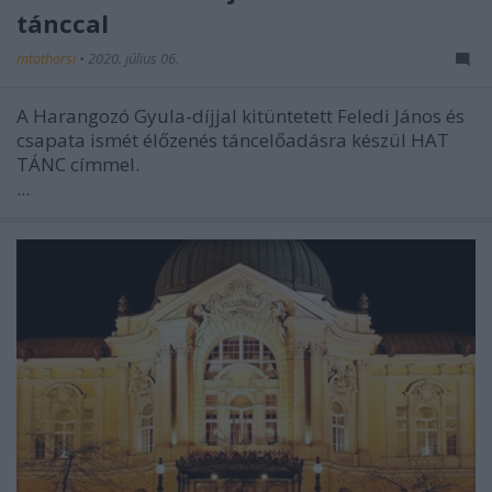
tánccal
mtothorsi
•
2020. július 06.
A Harangozó Gyula-díjjal kitüntetett Feledi János és
csapata ismét élőzenés táncelőadásra készül HAT
TÁNC címmel.
...