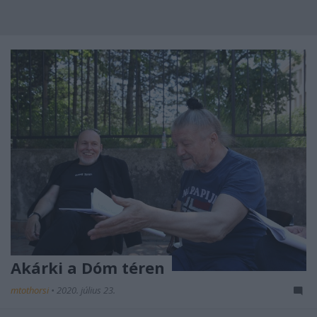
Akárki a Dóm téren
mtothorsi
•
2020. július 23.