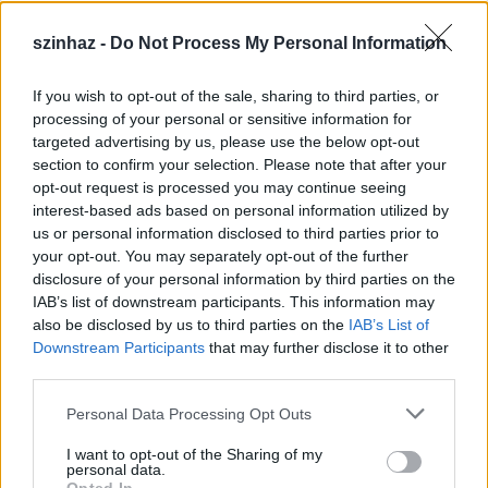
szinhaz -
Do Not Process My Personal Information
If you wish to opt-out of the sale, sharing to third parties, or
Épül a Dóm téri szabadtéri színpad
processing of your personal or sensitive information for
targeted advertising by us, please use the below opt-out
mtothorsi
•
2020. július 16.
section to confirm your selection. Please note that after your
opt-out request is processed you may continue seeing
Megkezdődött a Szegedi Szabadtéri Játékok Dóm
interest-based ads based on personal information utilized by
téri játszóhelyének építése. A fesztivál ikonikus
us or personal information disclosed to third parties prior to
helyszínének számító téren elsőként ...
your opt-out. You may separately opt-out of the further
disclosure of your personal information by third parties on the
IAB’s list of downstream participants. This information may
also be disclosed by us to third parties on the
IAB’s List of
Downstream Participants
that may further disclose it to other
third parties.
Please note that this website/app uses one or more Google
Personal Data Processing Opt Outs
services and may gather and store information including but
not limited to your visit or usage behaviour. You may click to
I want to opt-out of the Sharing of my
personal data.
grant or deny consent to Google and its third-party tags to