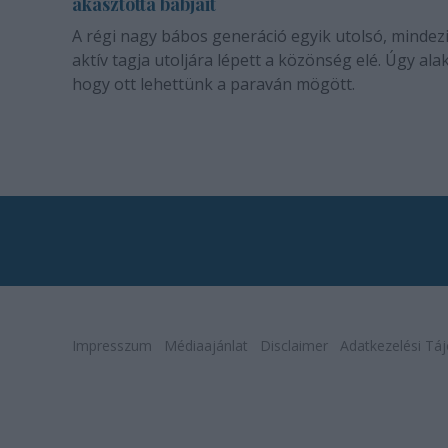
akasztotta bábjait
A régi nagy bábos generáció egyik utolsó, mindez
aktív tagja utoljára lépett a közönség elé. Úgy alak
hogy ott lehettünk a paraván mögött.
Impresszum
Médiaajánlat
Disclaimer
Adatkezelési Táj