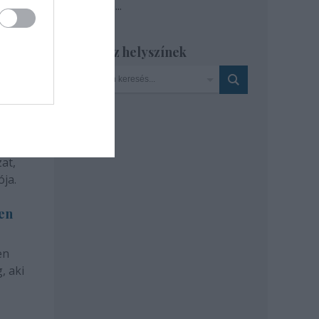
Tovább
...
Szinház helyszínek
at,
ja.
len
en
, aki