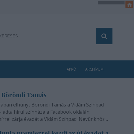
APRÓ
ARCHÍVUM
 Böröndi Tamás
rában elhunyt Böröndi Tamás a Vidám Színpad
- adta hírül színháza a Facebook oldalán:
hírrel zárja évadát a Vidám Színpad! Nevünkhöz
módon, szívünkben gyógyíthatatlan fájdalommal
upla premierrel kezdi az új évadot a
ra rajongóinak a felfoghatatlan hírt, hogy