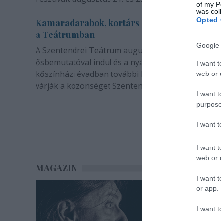
of my P
was col
Opted 
Kamaradarabok, kortárs drámák, koncertsz
a Teátrumban
Google 
A Szentendrei Teátrum augusztusban két
ősbemutatóval indul és a nyár végével sem zárul. 
I want t
kőszínházi évadban további bemutatók és előadá
web or d
várják a közönséget Szentendrén.
I want t
purpose
I want 
I want t
web or d
MAGAZIN
I want t
or app.
I want t