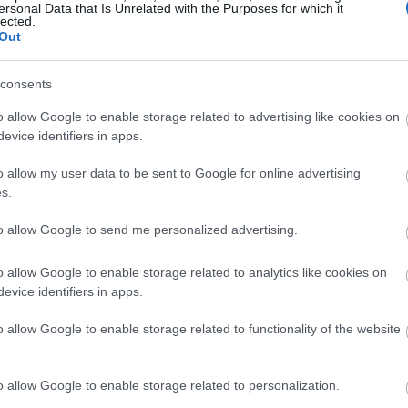
ersonal Data that Is Unrelated with the Purposes for which it
Magyarországon elsőként előleget fizet jövedelem
lected.
Out
ínház
nélkül maradt színészeinek a koronavírus-járvány 
bevezetett korlátozások időszaka alatt.
consents
Kovács András Péter: „Mindig átéreztem a
A
o allow Google to enable storage related to advertising like cookies on
humoristák társadalmi felelősségvállalásána
sok
evice identifiers in apps.
fontosságát”
Az országban az elsők között és talán a
o allow my user data to be sent to Google for online advertising
leghatásosabban szólította meg az embereket a
s.
koronavírus-járvány megfékezése érdekében Ková
András Péter karantén slágerével, amely pillanatok
to allow Google to send me personalized advertising.
alatt az...
o allow Google to enable storage related to analytics like cookies on
evice identifiers in apps.
KRITIKA
o allow Google to enable storage related to functionality of the website
o allow Google to enable storage related to personalization.