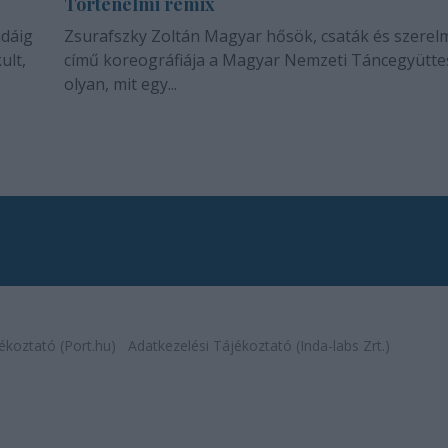
Történelmi remix
idáig
Zsurafszky Zoltán Magyar hősök, csaták és szerel
ult,
című koreográfiája a Magyar Nemzeti Táncegyütte
olyan, mit egy...
ékoztató (Port.hu)
Adatkezelési Tájékoztató (Inda-labs Zrt.)