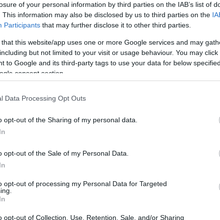
losure of your personal information by third parties on the IAB’s list of
. This information may also be disclosed by us to third parties on the
IA
Participants
that may further disclose it to other third parties.
 that this website/app uses one or more Google services and may gath
including but not limited to your visit or usage behaviour. You may click 
 to Google and its third-party tags to use your data for below specifi
Sodró Eliza: "Színészként a katarzist nem
ogle consent section.
tudjuk garantálni"
l Data Processing Opt Outs
„Ilyen rendkívüli és teljesen egyedi helyzette
még nem kellett szembenéznünk.”
o opt-out of the Sharing of my personal data.
ok
Az Előadóművészi Jogvédő Iroda saját forrásából se
In
pad!
azokat az előadóművészeket, akik a koronavírus
o opt-out of the Sale of my Personal Data.
terjedését megakadályozó és érthető kormányzati
In
intézkedések mentén az elmaradó előadásaik miatt.
to opt-out of processing my Personal Data for Targeted
Őze Áron: „a színház élő műfaj, amelynek var
ing.
In
a művész és néző közvetlen találkozásában rej
o opt-out of Collection, Use, Retention, Sale, and/or Sharing
A Bartók Kamaraszínház és Művészetek Háza