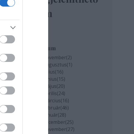
elem
miatt
k
Archívum
2020 november
(
2
)
2020 augusztus
(
1
)
cs
2020 július
(
16
)
2020 június
(
15
)
2020 május
(
20
)
2020 április
(
24
)
2020 március
(
16
)
2020 február
(
46
)
2020 január
(
28
)
2019 december
(
25
)
2019 november
(
27
)