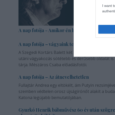
I want t
authenti
A nap fotója - Amikor én halott voltam
A nap fotója – vágyaink természetéről
A Szegedi Kortárs Balett két darabja a másik emb
utáni vágyakozás sötétebb és derűsebb oldalát is
tárja. Mészáros Csaba előadásfotói.
A nap fotója – Az átnevelhetetlen
Fullajtár Andrea egy eltökélt, ám Putyin rezsimjéve
szemben védtelen orosz újságírónőt alakít a buda
Katona legújabb bemutatójában.
Gyurkó Henrik bábművész 60 év után szögr