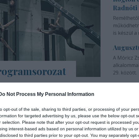
Radnóti
színházunk 
Remélhető
működhetne
is készül a 
Auguszt
A Móricz Z
alkalommal
programsorozat
29. között.
árs Művészetek Háza e-Trafó elnevezésű
a tartalmas, a digitális platformokon
Do Not Process My Personal Information
ások, online táncórák, live setek,
to opt-out of the sale, sharing to third parties, or processing of your per
formation for targeted advertising by us, please use the below opt-out s
INTERJÚ
r selection. Please note that after your opt-out request is processed y
eing interest-based ads based on personal information utilized by us or
disclosed to third parties prior to your opt-out. You may separately opt-