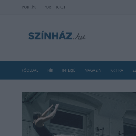
PORT
.hu
PORT TICKET
FŐOLDAL
HÍR
INTERJÚ
MAGAZIN
KRITIKA
S