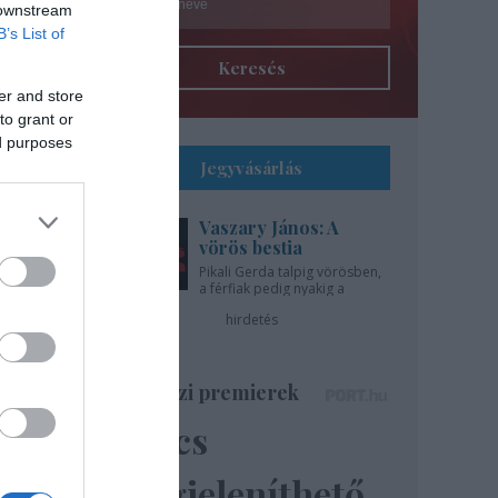
 downstream
B’s List of
Keresés
er and store
to grant or
ed purposes
Jegyvásárlás
Vaszary János: A
l
vörös bestia
Pikali Gerda talpig vörösben,
a férfiak pedig nyakig a
gíti
pácban - az Újszínházban!
hirdetés
..
Színházi premierek
Nincs
ázsa
lik”
megjeleníthető