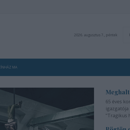
2026. augusztus 7., péntek
ZÍNHÁZ MA
Meghalt
65 éves ko
igazgatója 
"Tragikus 
méltatlan 
Rögtön d
adjuk tudtá