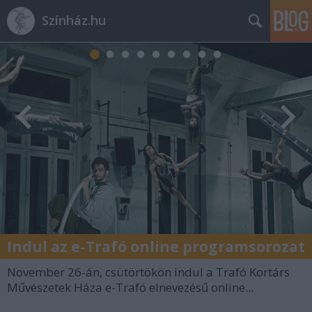
Színház.hu
Indul az e-Trafó online programsorozat
November 26-án, csütörtökön indul a Trafó Kortárs
Művészetek Háza e-Trafó elnevezésű online...