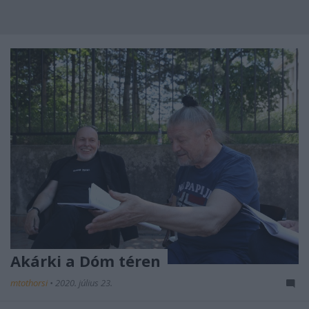
Akárki a Dóm téren
mtothorsi
•
2020. július 23.