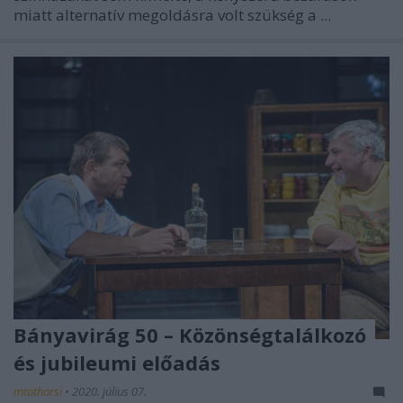
miatt alternatív megoldásra volt szükség a ...
Bányavirág 50 – Közönségtalálkozó
és jubileumi előadás
mtothorsi
•
2020. július 07.