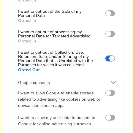
Opted In
use your data for below specified purposes in below Google
consent section.
I want to opt-out of the Sale of my
Personal Data.
Opted In
I want to opt-out of processing my
Personal Data for Targeted Advertising.
„Csonka évadot zárni nem felemelő
Opted In
érzés"
I want to opt-out of Collection, Use,
Retention, Sale, and/or Sharing of my
mtothorsi
•
2020. július 15.
Personal Data that Is Unrelated with the
Purposes for which it was collected.
Opted Out
Megtartotta évadzáró társulati ülését a Tomcsa
Sándor Színház. A világjárvány próbára tette az
Google consents
egész társulatot, de ennek ellenére ...
I want to allow Google to enable storage
related to advertising like cookies on web or
device identifiers in apps.
I want to allow my user data to be sent to
Google for online advertising purposes.