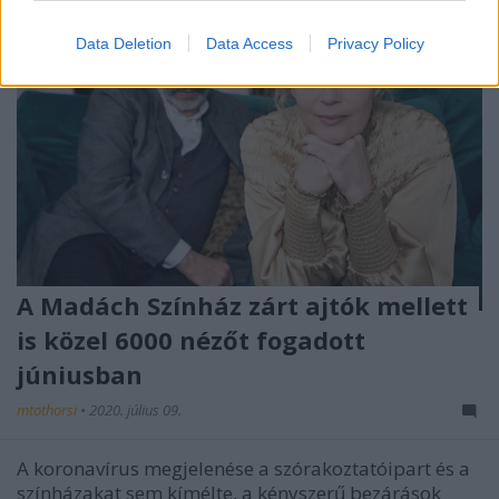
Data Deletion
Data Access
Privacy Policy
A Madách Színház zárt ajtók mellett
is közel 6000 nézőt fogadott
júniusban
mtothorsi
•
2020. július 09.
A koronavírus megjelenése a szórakoztatóipart és a
színházakat sem kímélte, a kényszerű bezárások