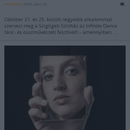
mtothorsi
•
2020. július 22.
Október 21. és 25. között negyedik alkalommal
szervezi meg a Szigligeti Színház az Infinite Dance
tánc- és összművészeti fesztivált – amennyiben ...