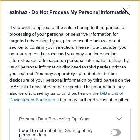
szinhaz -
Do Not Process My Personal Information
If you wish to opt-out of the sale, sharing to third parties, or
Épül a Dóm téri szabadtéri színpad
processing of your personal or sensitive information for
targeted advertising by us, please use the below opt-out
mtothorsi
•
2020. július 16.
section to confirm your selection. Please note that after your
opt-out request is processed you may continue seeing
Megkezdődött a Szegedi Szabadtéri Játékok Dóm
interest-based ads based on personal information utilized by
téri játszóhelyének építése. A fesztivál ikonikus
us or personal information disclosed to third parties prior to
helyszínének számító téren elsőként ...
your opt-out. You may separately opt-out of the further
disclosure of your personal information by third parties on the
IAB’s list of downstream participants. This information may
also be disclosed by us to third parties on the
IAB’s List of
Downstream Participants
that may further disclose it to other
third parties.
Please note that this website/app uses one or more Google
Personal Data Processing Opt Outs
services and may gather and store information including but
not limited to your visit or usage behaviour. You may click to
I want to opt-out of the Sharing of my
personal data.
grant or deny consent to Google and its third-party tags to