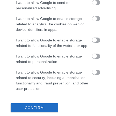
I want to allow Google to send me
personalized advertising.
I want to allow Google to enable storage
related to analytics like cookies on web or
device identifiers in apps.
I want to allow Google to enable storage
related to functionality of the website or app.
"Csak engedjenek át a határon,
I want to allow Google to enable storage
jövünk!"
related to personalization.
mtothorsi
•
2020. július 13.
I want to allow Google to enable storage
related to security, including authentication
Augusztus 21. és 29. között, a tervezett és már
functionality and fraud prevention, and other
meghirdetett versenyprogrammal, magas művészi
user protection.
értékű fesztiválkínálattal, és három workshoppal ...
CONFIRM