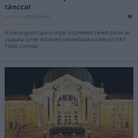
tánccal
mtothorsi
•
2020. július 06.
A Harangozó Gyula-díjjal kitüntetett Feledi János és
csapata ismét élőzenés táncelőadásra készül HAT
TÁNC címmel.
...