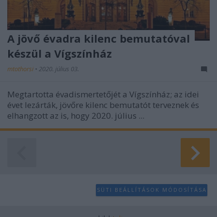
A jövő évadra kilenc bemutatóval
készül a Vígszínház
mtothorsi
•
2020. július 03.
Megtartotta évadismertetőjét a Vígszínház; az idei
évet lezárták, jövőre kilenc bemutatót terveznek és
elhangzott az is, hogy 2020. július ...
SÜTI BEÁLLÍTÁSOK MÓDOSÍTÁSA