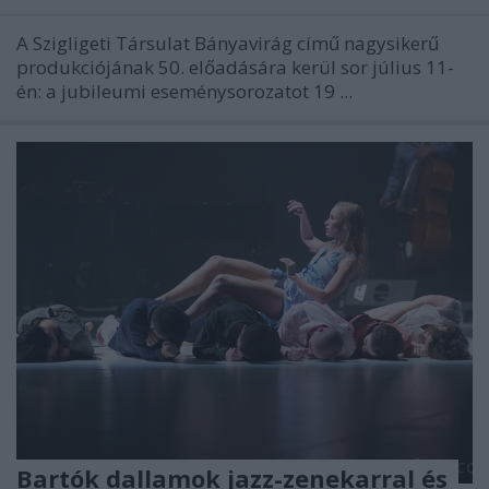
A Szigligeti Társulat Bányavirág című nagysikerű
produkciójának 50. előadására kerül sor július 11-
én: a jubileumi eseménysorozatot 19 ...
Bartók dallamok jazz-zenekarral és