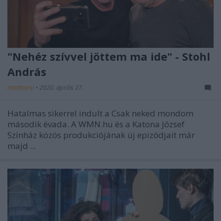
"Nehéz szívvel jöttem ma ide" - Stohl
András
mtothorsi
•
2020. április 27.
Hatalmas sikerrel indult a
Csak neked mondom
második évada. A WMN.hu és a Katona József
Színház közös produkciójának új epizódjait már
majd ...