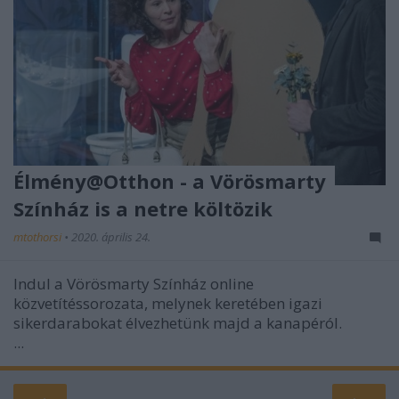
Élmény@Otthon - a Vörösmarty
Színház is a netre költözik
mtothorsi
•
2020. április 24.
Indul a Vörösmarty Színház online
közvetítéssorozata, melynek keretében igazi
sikerdarabokat élvezhetünk majd a kanapéról.
...