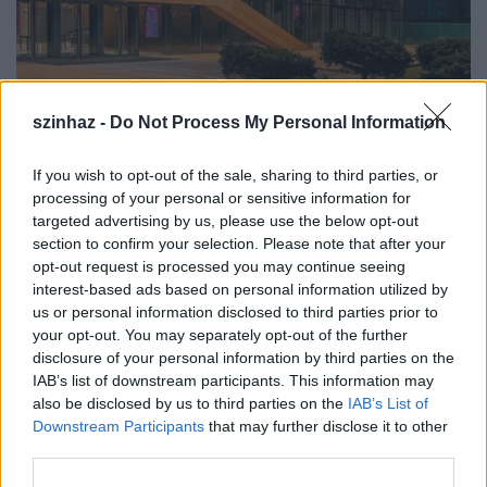
szinhaz -
Do Not Process My Personal Information
If you wish to opt-out of the sale, sharing to third parties, or
Elindult a Nemzeti Táncszínház
processing of your personal or sensitive information for
online programja
targeted advertising by us, please use the below opt-out
section to confirm your selection. Please note that after your
mtothorsi
•
2020. május 05.
opt-out request is processed you may continue seeing
interest-based ads based on personal information utilized by
us or personal information disclosed to third parties prior to
Hiányzik a kedvenc táncelőadásod? Kíváncsi vagy,
your opt-out. You may separately opt-out of the further
mit hallgatnak a táncosok és a koreográfusok? A
disclosure of your personal information by third parties on the
karanténos-koronavírusos időszakban egyre több ...
IAB’s list of downstream participants. This information may
also be disclosed by us to third parties on the
IAB’s List of
Downstream Participants
that may further disclose it to other
third parties.