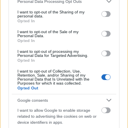
Please note that this website/app uses one or more Google
Personal Data Processing Opt Outs
services and may gather and store information including but
not limited to your visit or usage behaviour. You may click to
I want to opt-out of the Sharing of my
personal data.
grant or deny consent to Google and its third-party tags to
Opted In
use your data for below specified purposes in below Google
consent section.
I want to opt-out of the Sale of my
Personal Data.
Opted In
I want to opt-out of processing my
Personal Data for Targeted Advertising.
Opted In
Online vetítések a Vörösmarty
I want to opt-out of Collection, Use,
Retention, Sale, and/or Sharing of my
Színház Facebook-oldalán
Personal Data that Is Unrelated with the
Purposes for which it was collected.
mtothorsi
•
2020. május 04.
Opted Out
Google consents
A virtuális függöny ezen a héten is kedden és
csütörtökön libben fel a képernyők előtt, a heti
I want to allow Google to enable storage
menü: Perelj, Uram! és A fösvény.
related to advertising like cookies on web or
...
device identifiers in apps.