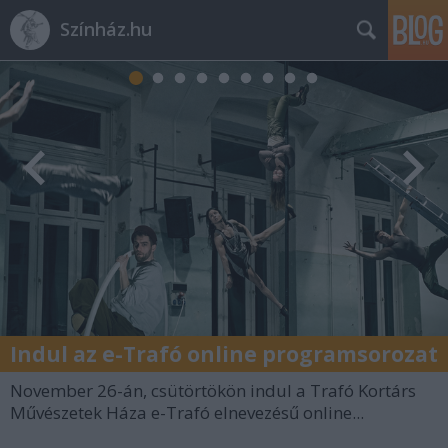
Színház.hu
Indul az e-Trafó online programsorozat
November 26-án, csütörtökön indul a Trafó Kortárs
Művészetek Háza e-Trafó elnevezésű online...