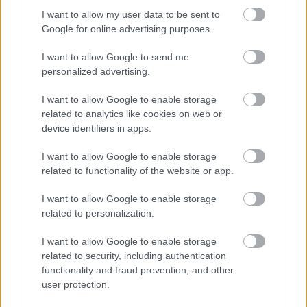
I want to allow my user data to be sent to
Google for online advertising purposes.
I want to allow Google to send me
personalized advertising.
I want to allow Google to enable storage
related to analytics like cookies on web or
device identifiers in apps.
I want to allow Google to enable storage
related to functionality of the website or app.
I want to allow Google to enable storage
related to personalization.
Bajba jutott művészeken segítenek
I want to allow Google to enable storage
társaik
related to security, including authentication
mtothorsi
•
2020. május 03.
functionality and fraud prevention, and other
user protection.
Trokán Nóra, Trokán Anna, Bata Éva, Schmied