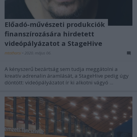
Előadó-művészeti produkciók
finanszírozására hirdetett
videópályázatot a StageHive
mtothorsi
•
2020. május 06.
A kényszerű bezártság sem tudja meggátolni a
kreatív adrenalin áramlását, a StageHive pedig úgy
döntött: videópályázatot ír ki alkotni vágyó ...