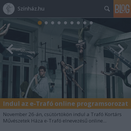
Színház.hu
Indul az e-Trafó online programsorozat
November 26-án, csütörtökön indul a Trafó Kortárs
Művészetek Háza e-Trafó elnevezésű online...