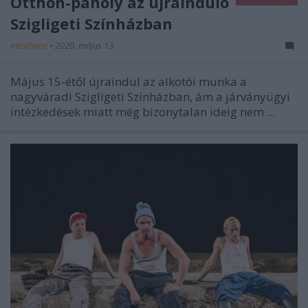
Otthon-páholy az újrainduló
Szigligeti Színházban
mtothorsi
•
2020. május 13.
Május 15-étől újraindul az alkotói munka a
nagyváradi Szigligeti Színházban, ám a járványügyi
intézkedések miatt még bizonytalan ideig nem ...