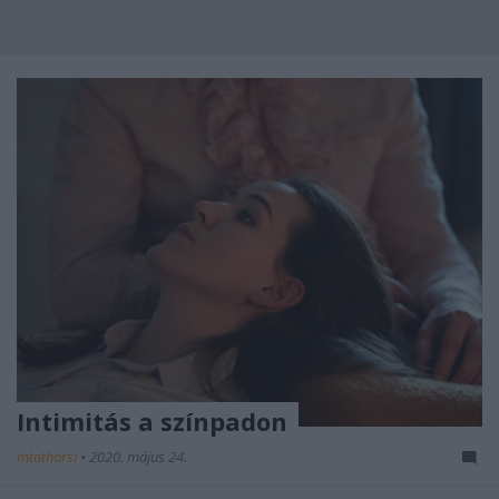
Intimitás a színpadon
mtothorsi
•
2020. május 24.