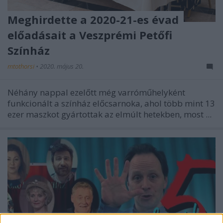
Meghirdette a 2020-21-es évad
előadásait a Veszprémi Petőfi
Színház
mtothorsi
•
2020. május 20.
Néhány nappal ezelőtt még varróműhelyként
funkcionált a színház előcsarnoka, ahol több mint 13
ezer maszkot gyártottak az elmúlt hetekben, most ...