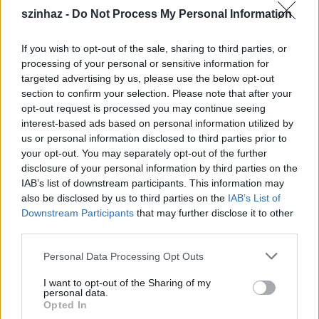
szinhaz -
Do Not Process My Personal Information
If you wish to opt-out of the sale, sharing to third parties, or
processing of your personal or sensitive information for
targeted advertising by us, please use the below opt-out
Így (nem) játszunk mi! - újabb résszel
section to confirm your selection. Please note that after your
opt-out request is processed you may continue seeing
jelentkezik a Körúti Színház
interest-based ads based on personal information utilized by
us or personal information disclosed to third parties prior to
mtothorsi
•
2020. május 19.
your opt-out. You may separately opt-out of the further
disclosure of your personal information by third parties on the
A Körúti Színház Így (nem) játszunk mi! című
IAB’s list of downstream participants. This information may
internetes magazinműsorának soron következő
also be disclosed by us to third parties on the
IAB’s List of
adása már elérhető a Youtube-on.
Downstream Participants
that may further disclose it to other
...
third parties.
Please note that this website/app uses one or more Google
Personal Data Processing Opt Outs
services and may gather and store information including but
not limited to your visit or usage behaviour. You may click to
I want to opt-out of the Sharing of my
personal data.
grant or deny consent to Google and its third-party tags to
Opted In
use your data for below specified purposes in below Google