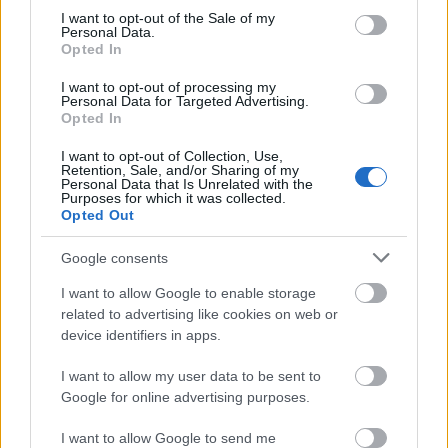
consent section.
I want to opt-out of the Sale of my
Personal Data.
Opted In
I want to opt-out of processing my
Personal Data for Targeted Advertising.
Opted In
I want to opt-out of Collection, Use,
Retention, Sale, and/or Sharing of my
Personal Data that Is Unrelated with the
Purposes for which it was collected.
Opted Out
Egy elfeledett műfajt éleszt újra a
Szegedi Nemzeti Színház
Google consents
mtothorsi
•
2020. május 18.
I want to allow Google to enable storage
related to advertising like cookies on web or
device identifiers in apps.
Szegezdi Róbert vezetésével Valentyin Katajev A kör
négyszögesítése című művéből készült hangjáték a
I want to allow my user data to be sent to
Szegedi Nemzeti Színházban.
Google for online advertising purposes.
...
I want to allow Google to send me