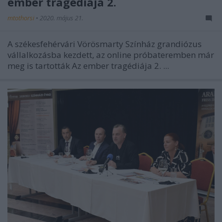
ember tragédiája 2.
mtothorsi
•
2020. május 21.
A székesfehérvári Vörösmarty Színház grandiózus
vállalkozásba kezdett, az online próbateremben már
meg is tartották
Az ember tragédiája 2.
...