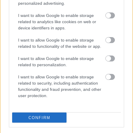
personalized advertising.
I want to allow Google to enable storage
related to analytics like cookies on web or
device identifiers in apps.
I want to allow Google to enable storage
related to functionality of the website or app.
I want to allow Google to enable storage
related to personalization.
I want to allow Google to enable storage
related to security, including authentication
functionality and fraud prevention, and other
Indul a Vígszínház podcast
user protection.
csatornája
mtothorsi
•
2020. május 15.
CONFIRM
Víg Podcast néven új műsort indít a Vígszínház. A