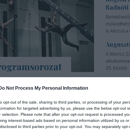
Radnóti
színházunk 
Remélhető
működhetne
is készül a 
Auguszt
A Móricz Z
alkalommal
programsorozat
29. között.
árs Művészetek Háza e-Trafó elnevezésű
a tartalmas, a digitális platformokon
Do Not Process My Personal Information
ások, online táncórák, live setek,
to opt-out of the sale, sharing to third parties, or processing of your per
formation for targeted advertising by us, please use the below opt-out s
INTERJÚ
r selection. Please note that after your opt-out request is processed y
eing interest-based ads based on personal information utilized by us or
disclosed to third parties prior to your opt-out. You may separately opt-