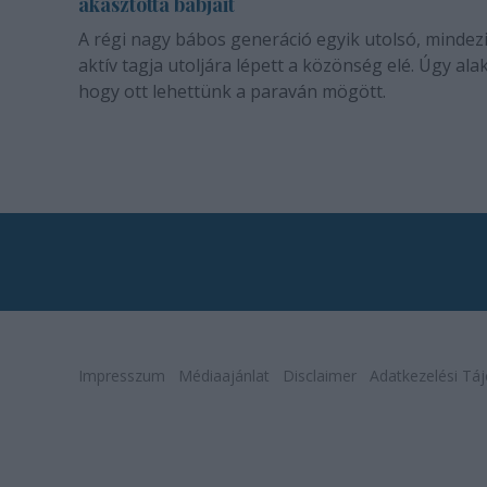
akasztotta bábjait
A régi nagy bábos generáció egyik utolsó, mindez
aktív tagja utoljára lépett a közönség elé. Úgy alak
hogy ott lehettünk a paraván mögött.
Impresszum
Médiaajánlat
Disclaimer
Adatkezelési Táj