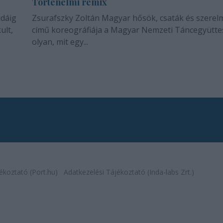
Történelmi remix
idáig
Zsurafszky Zoltán Magyar hősök, csaták és szerel
ult,
című koreográfiája a Magyar Nemzeti Táncegyütte
olyan, mit egy...
ékoztató (Port.hu)
Adatkezelési Tájékoztató (Inda-labs Zrt.)