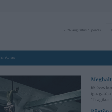
2026. augusztus 7., péntek
ZÍNHÁZ MA
Meghalt
65 éves ko
igazgatója 
"Tragikus 
méltatlan 
Rögtön d
adjuk tudtá