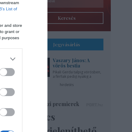
 downstream
B’s List of
Keresés
er and store
to grant or
ed purposes
Jegyvásárlás
Vaszary János: A
l
vörös bestia
Pikali Gerda talpig vörösben,
a férfiak pedig nyakig a
gíti
pácban - az Újszínházban!
hirdetés
..
Színházi premierek
Nincs
ázsa
lik”
megjeleníthető