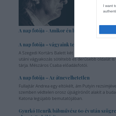
I want t
authenti
A nap fotója - Amikor én halott voltam
A nap fotója – vágyaink természetéről
A Szegedi Kortárs Balett két darabja a másik emb
utáni vágyakozás sötétebb és derűsebb oldalát is
tárja. Mészáros Csaba előadásfotói.
A nap fotója – Az átnevelhetetlen
Fullajtár Andrea egy eltökélt, ám Putyin rezsimjéve
szemben védtelen orosz újságírónőt alakít a buda
Katona legújabb bemutatójában.
Gyurkó Henrik bábművész 60 év után szögr