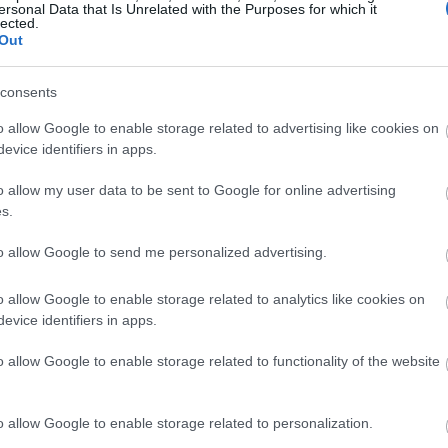
ersonal Data that Is Unrelated with the Purposes for which it
Magyarországon elsőként előleget fizet jövedelem
lected.
Out
ínház
nélkül maradt színészeinek a koronavírus-járvány 
bevezetett korlátozások időszaka alatt.
consents
Kovács András Péter: „Mindig átéreztem a
A
o allow Google to enable storage related to advertising like cookies on
humoristák társadalmi felelősségvállalásána
sok
evice identifiers in apps.
fontosságát”
Az országban az elsők között és talán a
o allow my user data to be sent to Google for online advertising
leghatásosabban szólította meg az embereket a
s.
koronavírus-járvány megfékezése érdekében Ková
András Péter karantén slágerével, amely pillanatok
to allow Google to send me personalized advertising.
alatt az...
o allow Google to enable storage related to analytics like cookies on
evice identifiers in apps.
KRITIKA
o allow Google to enable storage related to functionality of the website
o allow Google to enable storage related to personalization.