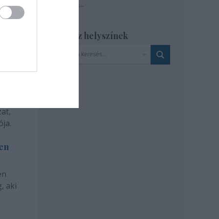
Tovább
...
Szinház helyszínek
at,
ja.
len
en
, aki