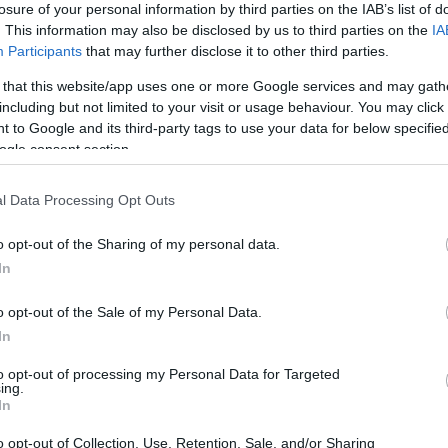
losure of your personal information by third parties on the IAB’s list of
. This information may also be disclosed by us to third parties on the
IA
Participants
that may further disclose it to other third parties.
 that this website/app uses one or more Google services and may gath
including but not limited to your visit or usage behaviour. You may click 
 to Google and its third-party tags to use your data for below specifi
Sodró Eliza: "Színészként a katarzist nem
ogle consent section.
tudjuk garantálni"
l Data Processing Opt Outs
„Ilyen rendkívüli és teljesen egyedi helyzette
még nem kellett szembenéznünk.”
o opt-out of the Sharing of my personal data.
ok
Az Előadóművészi Jogvédő Iroda saját forrásából se
In
pad!
azokat az előadóművészeket, akik a koronavírus
o opt-out of the Sale of my Personal Data.
terjedését megakadályozó és érthető kormányzati
In
intézkedések mentén az elmaradó előadásaik miatt.
to opt-out of processing my Personal Data for Targeted
Őze Áron: „a színház élő műfaj, amelynek var
ing.
In
a művész és néző közvetlen találkozásában rej
o opt-out of Collection, Use, Retention, Sale, and/or Sharing
A Bartók Kamaraszínház és Művészetek Háza