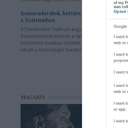
of my P
was col
Opted 
Kamaradarabok, kortárs drámák, koncertsz
a Teátrumban
Google 
A Szentendrei Teátrum augusztusban két
ősbemutatóval indul és a nyár végével sem zárul. 
I want t
kőszínházi évadban további bemutatók és előadá
web or d
várják a közönséget Szentendrén.
I want t
purpose
I want 
I want t
web or d
MAGAZIN
I want t
or app.
I want t