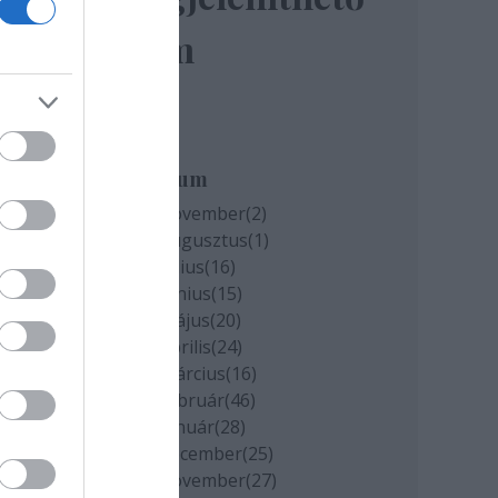
elem
miatt
k
Archívum
2020 november
(
2
)
2020 augusztus
(
1
)
cs
2020 július
(
16
)
2020 június
(
15
)
2020 május
(
20
)
2020 április
(
24
)
2020 március
(
16
)
2020 február
(
46
)
2020 január
(
28
)
2019 december
(
25
)
2019 november
(
27
)