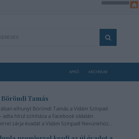
APRÓ
ARCHÍVUM
 Böröndi Tamás
rában elhunyt Böröndi Tamás a Vidám Színpad
- adta hírül színháza a Facebook oldalán:
hírrel zárja évadát a Vidám Színpad! Nevünkhöz
módon, szívünkben gyógyíthatatlan fájdalommal
upla premierrel kezdi az új évadot a
ra rajongóinak a felfoghatatlan hírt, hogy