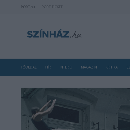
PORT
.hu
PORT TICKET
FŐOLDAL
HÍR
INTERJÚ
MAGAZIN
KRITIKA
S